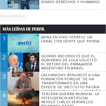
SOMOS DERECHOS Y HUMANOS
Espacio Publicitario
MÁS LEÍDAS DE PERFIL
1
¡MIRÁ EN VIVO +PERFIL!: UN
CANAL CON GENTE QUE PIENSA
2
QUIRNO RECONOCIÓ QUE EL
GOBIERNO DE LULA SOLICITÓ
EL RETIRO DEL EMBAJADOR
ARGENTINO EN BRASIL
3
CACHANOSKY RENUNCIÓ A UNA
FUNDACIÓN PORQUE "SE HA
TRANSFORMADO EN UNA
ESPECIE DE INSTITUTO PATRIA
INCONDICIONAL DE LA GESTIÓN
4
TERCERA GUERRA MUNDIAL: LA
DE MILEI"
INTELIGENCIA ARTIFICIAL
REVELÓ CUÁLES SERÍAN LOS
PRIMEROS PAÍSES