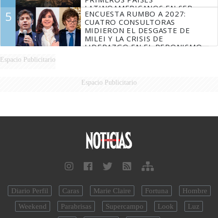
LATINOAMERICANOS EN SER
5
ENCUESTA RUMBO A 2027:
DERROTADOS
CUATRO CONSULTORAS
MIDIERON EL DESGASTE DE
MILEI Y LA CRISIS DE
LIDERAZGO EN EL PERONISMO
Espacio Publicitario
Espacio Publicitario
Diario Perfil
Caras
Marie Claire
Fortuna
Hombre
Weekend
Parabrisas
Supercampo
Look
Luz