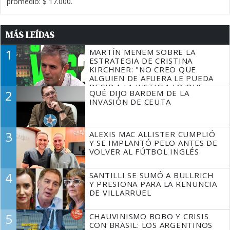
promedio: $ 17.000.
MÁS LEÍDAS
1
MARTÍN MENEM SOBRE LA
ESTRATEGIA DE CRISTINA
KIRCHNER: "NO CREO QUE
ALGUIEN DE AFUERA LE PUEDA
DECIR A LA JUSTICIA LO QUE
2
QUÉ DIJO BARDEM DE LA
TIENE QUE HACER"
INVASIÓN DE CEUTA
3
ALEXIS MAC ALLISTER CUMPLIÓ
Y SE IMPLANTÓ PELO ANTES DE
VOLVER AL FÚTBOL INGLÉS
4
SANTILLI SE SUMÓ A BULLRICH
Y PRESIONA PARA LA RENUNCIA
DE VILLARRUEL
5
CHAUVINISMO BOBO Y CRISIS
CON BRASIL: LOS ARGENTINOS