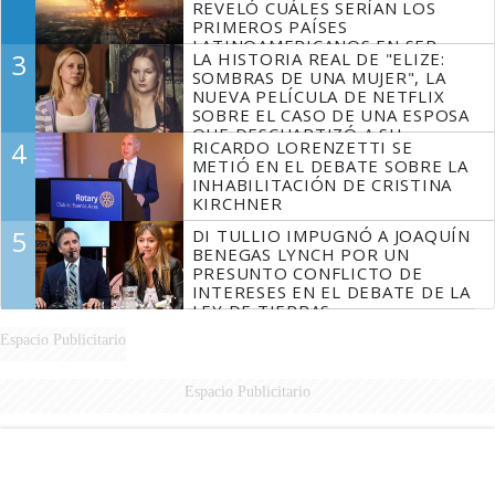
REVELÓ CUÁLES SERÍAN LOS
PRIMEROS PAÍSES
LATINOAMERICANOS EN SER
3
LA HISTORIA REAL DE "ELIZE:
DERROTADOS
SOMBRAS DE UNA MUJER", LA
NUEVA PELÍCULA DE NETFLIX
SOBRE EL CASO DE UNA ESPOSA
QUE DESCUARTIZÓ A SU
4
RICARDO LORENZETTI SE
MARIDO
METIÓ EN EL DEBATE SOBRE LA
INHABILITACIÓN DE CRISTINA
KIRCHNER
5
DI TULLIO IMPUGNÓ A JOAQUÍN
BENEGAS LYNCH POR UN
PRESUNTO CONFLICTO DE
INTERESES EN EL DEBATE DE LA
LEY DE TIERRAS
Espacio Publicitario
Espacio Publicitario