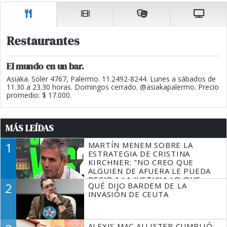
Restaurantes
El mundo en un bar.
Asiaka. Soler 4767, Palermo. 11.2492-8244. Lunes a sábados de
11.30 a 23.30 horas. Domingos cerrado. @asiakapalermo. Precio
promedio: $ 17.000.
MÁS LEÍDAS
1
MARTÍN MENEM SOBRE LA
ESTRATEGIA DE CRISTINA
KIRCHNER: "NO CREO QUE
ALGUIEN DE AFUERA LE PUEDA
DECIR A LA JUSTICIA LO QUE
2
QUÉ DIJO BARDEM DE LA
TIENE QUE HACER"
INVASIÓN DE CEUTA
ALEXIS MAC ALLISTER CUMPLIÓ