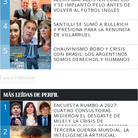
3
Y SE IMPLANTÓ PELO ANTES DE
VOLVER AL FÚTBOL INGLÉS
4
SANTILLI SE SUMÓ A BULLRICH
Y PRESIONA PARA LA RENUNCIA
DE VILLARRUEL
5
CHAUVINISMO BOBO Y CRISIS
CON BRASIL: LOS ARGENTINOS
SOMOS DERECHOS Y HUMANOS
Espacio Publicitario
MÁS LEÍDAS DE PERFIL
1
ENCUESTA RUMBO A 2027:
CUATRO CONSULTORAS
MIDIERON EL DESGASTE DE
MILEI Y LA CRISIS DE
LIDERAZGO EN EL PERONISMO
2
TERCERA GUERRA MUNDIAL: LA
INTELIGENCIA ARTIFICIAL