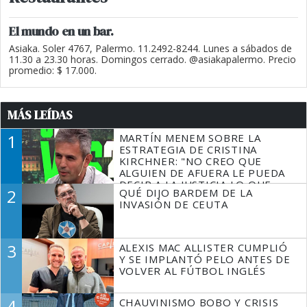
El mundo en un bar.
Asiaka. Soler 4767, Palermo. 11.2492-8244. Lunes a sábados de
11.30 a 23.30 horas. Domingos cerrado. @asiakapalermo. Precio
promedio: $ 17.000.
MÁS LEÍDAS
1
MARTÍN MENEM SOBRE LA
ESTRATEGIA DE CRISTINA
KIRCHNER: "NO CREO QUE
ALGUIEN DE AFUERA LE PUEDA
DECIR A LA JUSTICIA LO QUE
2
QUÉ DIJO BARDEM DE LA
TIENE QUE HACER"
INVASIÓN DE CEUTA
3
ALEXIS MAC ALLISTER CUMPLIÓ
Y SE IMPLANTÓ PELO ANTES DE
VOLVER AL FÚTBOL INGLÉS
4
CHAUVINISMO BOBO Y CRISIS