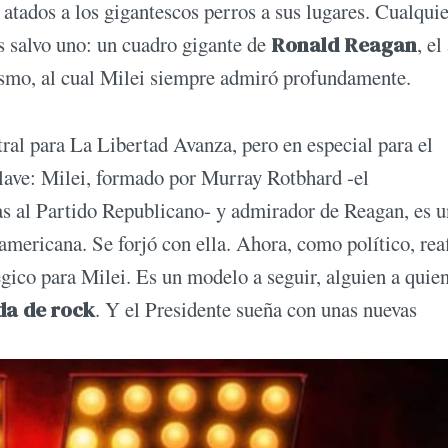
atados a los gigantescos perros a sus lugares. Cualquie
 salvo uno: un cuadro gigante de
Ronald Reagan
, el
lismo, al cual Milei siempre admiró profundamente.
tral para La Libertad Avanza, pero en especial para el
 clave: Milei, formado por Murray Rotbhard -el
as al Partido Republicano- y admirador de Reagan, es u
eamericana. Se forjó con ella. Ahora, como político, re
gico para Milei. Es un modelo a seguir, alguien a quie
da de rock
. Y el Presidente sueña con unas nuevas