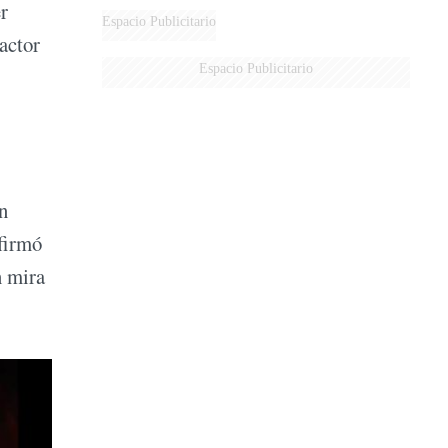
r
Espacio Publicitario
 actor
Espacio Publicitario
n
afirmó
n mira