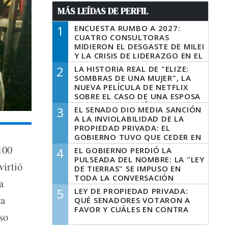
MÁS LEÍDAS DE PERFIL
1
ENCUESTA RUMBO A 2027:
CUATRO CONSULTORAS
MIDIERON EL DESGASTE DE MILEI
Y LA CRISIS DE LIDERAZGO EN EL
PERONISMO
2
LA HISTORIA REAL DE "ELIZE:
SOMBRAS DE UNA MUJER", LA
NUEVA PELÍCULA DE NETFLIX
SOBRE EL CASO DE UNA ESPOSA
QUE DESCUARTIZÓ A SU
3
EL SENADO DIO MEDIA SANCIÓN
MARIDO
A LA INVIOLABILIDAD DE LA
PROPIEDAD PRIVADA: EL
GOBIERNO TUVO QUE CEDER EN
LA LEY DEL MANEJO DEL FUEGO
100
4
EL GOBIERNO PERDIÓ LA
PULSEADA DEL NOMBRE: LA "LEY
virtió
DE TIERRAS" SE IMPUSO EN
TODA LA CONVERSACIÓN
a
DIGITAL
5
LEY DE PROPIEDAD PRIVADA:
ra
QUÉ SENADORES VOTARON A
FAVOR Y CUÁLES EN CONTRA
so