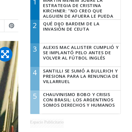
1
MARTÍN MENEM SOBRE LA
ESTRATEGIA DE CRISTINA
KIRCHNER: "NO CREO QUE
ALGUIEN DE AFUERA LE PUEDA
DECIR A LA JUSTICIA LO QUE
2
QUÉ DIJO BARDEM DE LA
TIENE QUE HACER"
INVASIÓN DE CEUTA
3
ALEXIS MAC ALLISTER CUMPLIÓ Y
SE IMPLANTÓ PELO ANTES DE
VOLVER AL FÚTBOL INGLÉS
4
SANTILLI SE SUMÓ A BULLRICH Y
PRESIONA PARA LA RENUNCIA DE
VILLARRUEL
5
CHAUVINISMO BOBO Y CRISIS
CON BRASIL: LOS ARGENTINOS
SOMOS DERECHOS Y HUMANOS
Espacio Publicitario