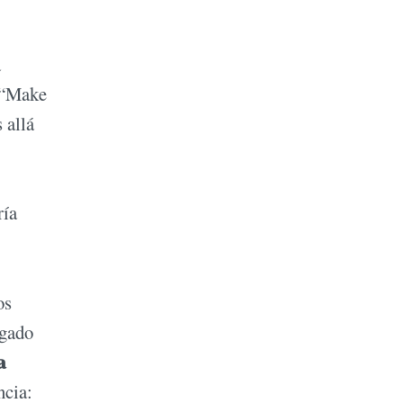
a
a “Make
 allá
ría
os
igado
a
ncia: