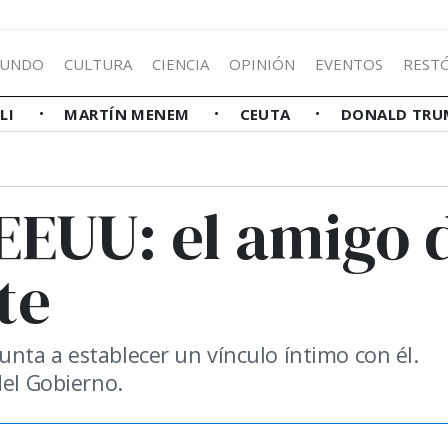
UNDO
CULTURA
CIENCIA
OPINIÓN
EVENTOS
REST
LLI
MARTÍN MENEM
CEUTA
DONALD TRU
EEUU: el amigo 
te
nta a establecer un vínculo íntimo con él.
del Gobierno.