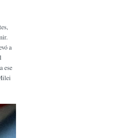
tes,
ir.
levó a
l
a ese
Milei