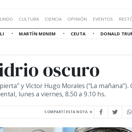
UNDO
CULTURA
CIENCIA
OPINIÓN
EVENTOS
REST
LLI
MARTÍN MENEM
CEUTA
DONALD TRU
idrio oscuro
ierta” y Víctor Hugo Morales (“La mañana”).
tal, lunes a viernes, 8.50 a 9.10 hs.
COMPARTÍ ESTA NOTA