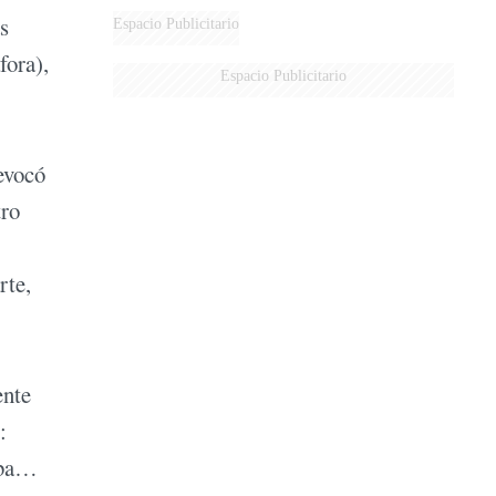
DERROTADOS
as
Espacio Publicitario
fora),
Espacio Publicitario
evocó
tro
rte,
ente
:
saba…