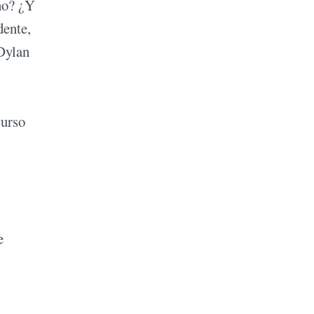
ho? ¿Y
dente,
 Dylan
curso
e