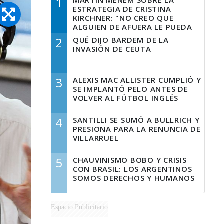
1
MARTÍN MENEM SOBRE LA
ESTRATEGIA DE CRISTINA
KIRCHNER: "NO CREO QUE
ALGUIEN DE AFUERA LE PUEDA
DECIR A LA JUSTICIA LO QUE
2
QUÉ DIJO BARDEM DE LA
TIENE QUE HACER"
INVASIÓN DE CEUTA
3
ALEXIS MAC ALLISTER CUMPLIÓ Y
SE IMPLANTÓ PELO ANTES DE
VOLVER AL FÚTBOL INGLÉS
4
SANTILLI SE SUMÓ A BULLRICH Y
PRESIONA PARA LA RENUNCIA DE
VILLARRUEL
5
CHAUVINISMO BOBO Y CRISIS
CON BRASIL: LOS ARGENTINOS
SOMOS DERECHOS Y HUMANOS
Espacio Publicitario