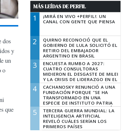
MÁS LEÍDAS DE PERFIL
1
¡MIRÁ EN VIVO +PERFIL!: UN
CANAL CON GENTE QUE PIENSA
2
QUIRNO RECONOCIÓ QUE EL
e dos
GOBIERNO DE LULA SOLICITÓ EL
idos y
RETIRO DEL EMBAJADOR
ARGENTINO EN BRASIL
de un
3
ENCUESTA RUMBO A 2027:
CUATRO CONSULTORAS
o o
MIDIERON EL DESGASTE DE MILEI
Y LA CRISIS DE LIDERAZGO EN EL
PERONISMO
4
CACHANOSKY RENUNCIÓ A UNA
FUNDACIÓN PORQUE "SE HA
TRANSFORMADO EN UNA
ni
ESPECIE DE INSTITUTO PATRIA
INCONDICIONAL DE LA GESTIÓN
es que
5
TERCERA GUERRA MUNDIAL: LA
DE MILEI"
INTELIGENCIA ARTIFICIAL
REVELÓ CUÁLES SERÍAN LOS
PRIMEROS PAÍSES
LATINOAMERICANOS EN SER