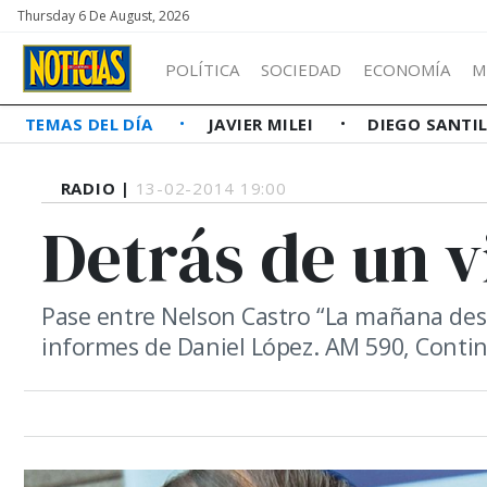
Thursday 6 De August, 2026
POLÍTICA
SOCIEDAD
ECONOMÍA
M
TEMAS DEL DÍA
JAVIER MILEI
DIEGO SANTI
RADIO |
13-02-2014 19:00
Detrás de un v
Pase entre Nelson Castro “La mañana desp
informes de Daniel López. AM 590, Continen