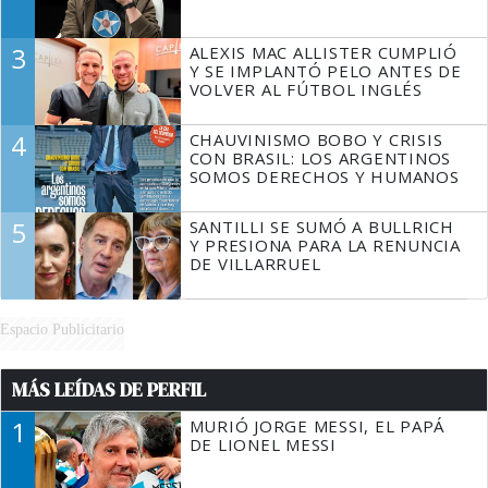
3
ALEXIS MAC ALLISTER CUMPLIÓ
Y SE IMPLANTÓ PELO ANTES DE
VOLVER AL FÚTBOL INGLÉS
4
CHAUVINISMO BOBO Y CRISIS
CON BRASIL: LOS ARGENTINOS
SOMOS DERECHOS Y HUMANOS
5
SANTILLI SE SUMÓ A BULLRICH
Y PRESIONA PARA LA RENUNCIA
DE VILLARRUEL
Espacio Publicitario
MÁS LEÍDAS DE PERFIL
1
MURIÓ JORGE MESSI, EL PAPÁ
DE LIONEL MESSI