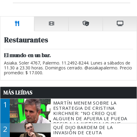
Restaurantes
El mundo en un bar.
Asiaka. Soler 4767, Palermo. 11.2492-8244. Lunes a sábados de
11.30 a 23.30 horas. Domingos cerrado. @asiakapalermo. Precio
promedio: $ 17.000.
MÁS LEÍDAS
1
MARTÍN MENEM SOBRE LA
ESTRATEGIA DE CRISTINA
KIRCHNER: "NO CREO QUE
ALGUIEN DE AFUERA LE PUEDA
DECIR A LA JUSTICIA LO QUE
2
QUÉ DIJO BARDEM DE LA
TIENE QUE HACER"
INVASIÓN DE CEUTA