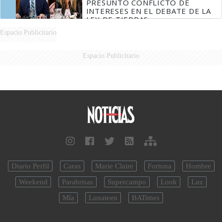
PRESUNTO CONFLICTO DE
INTERESES EN EL DEBATE DE LA
LEY DE TIERRAS
Espacio Publicitario
Espacio Publicitario
Diario Perfil
Caras
Marie Claire
Fortuna
Hombre
Weekend
Parabrisas
Supercampo
Look
Luz
Mía
Lunateen
BATimes