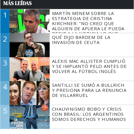
MÁS LEÍDAS
1
MARTÍN MENEM SOBRE LA
ESTRATEGIA DE CRISTINA
KIRCHNER: "NO CREO QUE
ALGUIEN DE AFUERA LE PUEDA
DECIR A LA JUSTICIA LO QUE
2
QUÉ DIJO BARDEM DE LA
TIENE QUE HACER"
INVASIÓN DE CEUTA
3
ALEXIS MAC ALLISTER CUMPLIÓ
Y SE IMPLANTÓ PELO ANTES DE
VOLVER AL FÚTBOL INGLÉS
4
SANTILLI SE SUMÓ A BULLRICH
Y PRESIONA PARA LA RENUNCIA
DE VILLARRUEL
5
CHAUVINISMO BOBO Y CRISIS
CON BRASIL: LOS ARGENTINOS
SOMOS DERECHOS Y HUMANOS