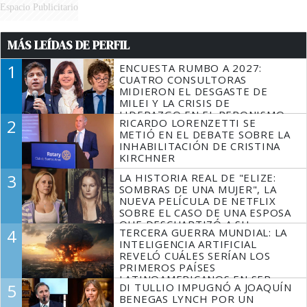
Espacio Publicitario
MÁS LEÍDAS DE PERFIL
1
ENCUESTA RUMBO A 2027:
CUATRO CONSULTORAS
MIDIERON EL DESGASTE DE
MILEI Y LA CRISIS DE
LIDERAZGO EN EL PERONISMO
2
RICARDO LORENZETTI SE
METIÓ EN EL DEBATE SOBRE LA
INHABILITACIÓN DE CRISTINA
KIRCHNER
3
LA HISTORIA REAL DE "ELIZE:
SOMBRAS DE UNA MUJER", LA
NUEVA PELÍCULA DE NETFLIX
SOBRE EL CASO DE UNA ESPOSA
QUE DESCUARTIZÓ A SU
4
TERCERA GUERRA MUNDIAL: LA
MARIDO
INTELIGENCIA ARTIFICIAL
REVELÓ CUÁLES SERÍAN LOS
PRIMEROS PAÍSES
LATINOAMERICANOS EN SER
5
DI TULLIO IMPUGNÓ A JOAQUÍN
DERROTADOS
BENEGAS LYNCH POR UN