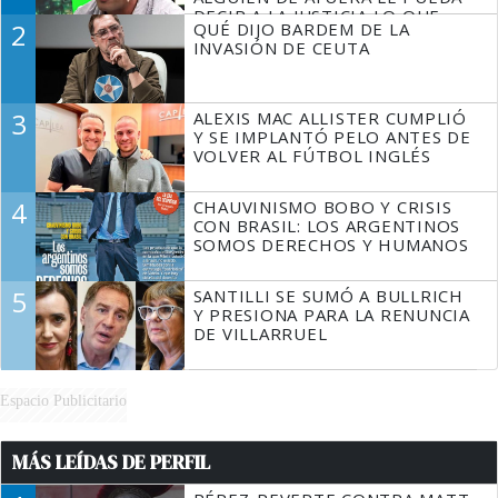
DECIR A LA JUSTICIA LO QUE
2
QUÉ DIJO BARDEM DE LA
TIENE QUE HACER"
INVASIÓN DE CEUTA
3
ALEXIS MAC ALLISTER CUMPLIÓ
Y SE IMPLANTÓ PELO ANTES DE
VOLVER AL FÚTBOL INGLÉS
4
CHAUVINISMO BOBO Y CRISIS
CON BRASIL: LOS ARGENTINOS
SOMOS DERECHOS Y HUMANOS
5
SANTILLI SE SUMÓ A BULLRICH
Y PRESIONA PARA LA RENUNCIA
DE VILLARRUEL
Espacio Publicitario
MÁS LEÍDAS DE PERFIL