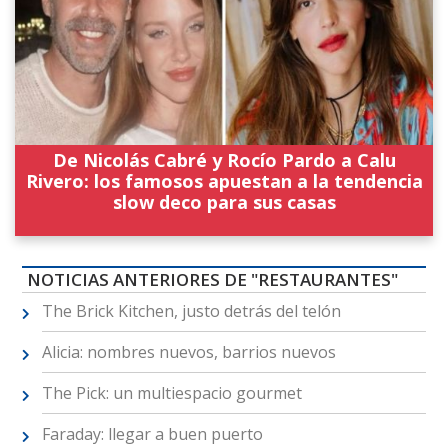
De Nicolás Cabré y Rocío Pardo a Calu
Rivero: los famosos apuestan a la tendencia
slow deco para sus casas
NOTICIAS ANTERIORES DE "RESTAURANTES"
The Brick Kitchen, justo detrás del telón
Alicia: nombres nuevos, barrios nuevos
The Pick: un multiespacio gourmet
Faraday: llegar a buen puerto