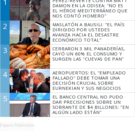
1
PÉREZ-REVERTE CONTRA MATT
DAMON EN LA ODISEA: "NO ES
EL HÉROE MEDITERRÁNEO QUE
NOS CONTÓ HOMERO"
2
MASLATÓN A BAUSILI: "EL PAÍS
DIRIGIDO POR USTEDES
AVANZA HACIA EL DESASTRE
ECONÓMICO TOTAL"
3
CERRARON 3 MIL PANADERÍAS,
CAYÓ UN 60% EL CONSUMO Y
SURGEN LAS "CUEVAS DE PAN"
4
AEROPUERTOS: EL "EMPLEADO
FALLADO" DEBE TOMAR UNA
DECISIÓN CRUCIAL SOBRE
EURNEKIAN Y SUS NEGOCIOS
5
EL BANCO CENTRAL NO PUDO
DAR PRECISIONES SOBRE UN
SOBRANTE DE $4 BILLONES: "EN
ALGÚN LADO ESTÁN"
Espacio Publicitario