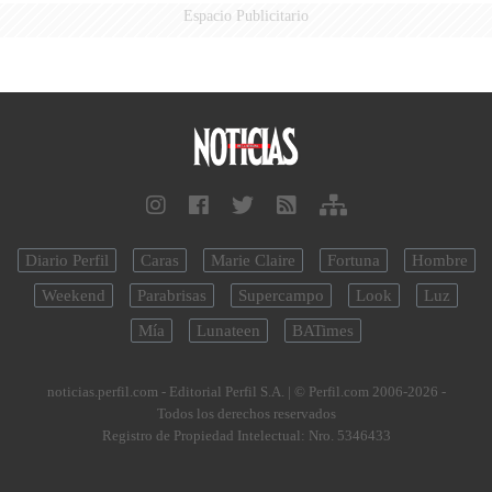
Espacio Publicitario
Diario Perfil
Caras
Marie Claire
Fortuna
Hombre
Weekend
Parabrisas
Supercampo
Look
Luz
Mía
Lunateen
BATimes
noticias.perfil.com - Editorial Perfil S.A.
| © Perfil.com 2006-2026 -
Todos los derechos reservados
Registro de Propiedad Intelectual: Nro. 5346433