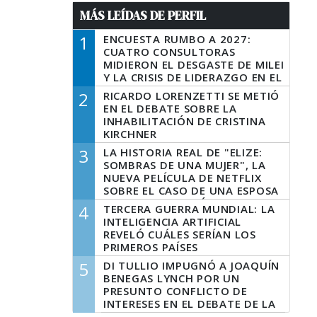
MÁS LEÍDAS DE PERFIL
1
ENCUESTA RUMBO A 2027:
CUATRO CONSULTORAS
MIDIERON EL DESGASTE DE MILEI
Y LA CRISIS DE LIDERAZGO EN EL
PERONISMO
2
RICARDO LORENZETTI SE METIÓ
EN EL DEBATE SOBRE LA
INHABILITACIÓN DE CRISTINA
KIRCHNER
3
LA HISTORIA REAL DE "ELIZE:
SOMBRAS DE UNA MUJER", LA
NUEVA PELÍCULA DE NETFLIX
SOBRE EL CASO DE UNA ESPOSA
QUE DESCUARTIZÓ A SU
4
TERCERA GUERRA MUNDIAL: LA
MARIDO
INTELIGENCIA ARTIFICIAL
REVELÓ CUÁLES SERÍAN LOS
PRIMEROS PAÍSES
LATINOAMERICANOS EN SER
5
DI TULLIO IMPUGNÓ A JOAQUÍN
DERROTADOS
BENEGAS LYNCH POR UN
PRESUNTO CONFLICTO DE
INTERESES EN EL DEBATE DE LA
LEY DE TIERRAS