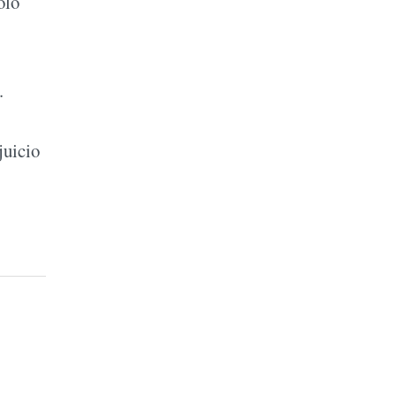
ólo
.
juicio