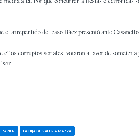
se media alta. Por qué concurren a fiestas electrónicas s
e el arrepentido del caso Báez presentó ante Casanello
ellos corruptos seriales, votaron a favor de someter a 
ilson.
GRAVIER
LA HIJA DE VALERIA MAZZA