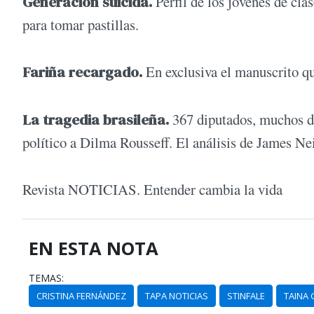
Generación suicida.
Perfil de los jóvenes de cla
para tomar pastillas.
Fariña recargado.
En exclusiva el manuscrito qu
La tragedia brasileña.
367 diputados, muchos de 
político a Dilma Rousseff. El análisis de James Ne
Revista NOTICIAS. Entender cambia la vida
EN ESTA NOTA
TEMAS:
CRISTINA FERNÁNDEZ
TAPA NOTICIAS
STINFALE
TAINA 