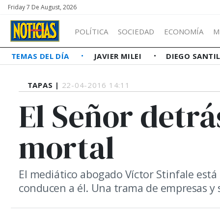
Friday 7 De August, 2026
POLÍTICA
SOCIEDAD
ECONOMÍA
M
TEMAS DEL DÍA
JAVIER MILEI
DIEGO SANTI
TAPAS |
22-04-2016 14:11
El Señor detrás
mortal
El mediático abogado Víctor Stinfale está 
conducen a él. Una trama de empresas y so