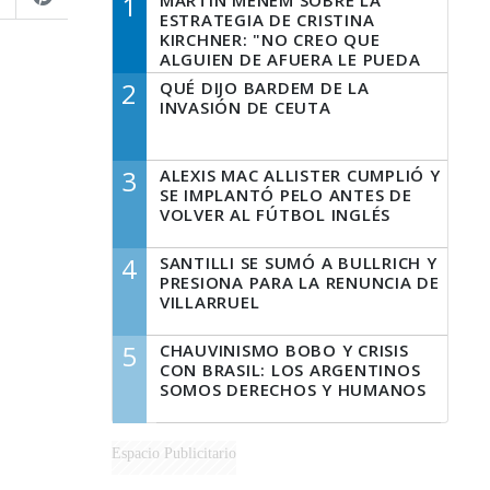
1
MARTÍN MENEM SOBRE LA
ESTRATEGIA DE CRISTINA
KIRCHNER: "NO CREO QUE
ALGUIEN DE AFUERA LE PUEDA
DECIR A LA JUSTICIA LO QUE
2
QUÉ DIJO BARDEM DE LA
TIENE QUE HACER"
INVASIÓN DE CEUTA
3
ALEXIS MAC ALLISTER CUMPLIÓ Y
SE IMPLANTÓ PELO ANTES DE
VOLVER AL FÚTBOL INGLÉS
4
SANTILLI SE SUMÓ A BULLRICH Y
PRESIONA PARA LA RENUNCIA DE
VILLARRUEL
5
CHAUVINISMO BOBO Y CRISIS
CON BRASIL: LOS ARGENTINOS
SOMOS DERECHOS Y HUMANOS
Espacio Publicitario