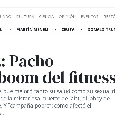
UNDO
CULTURA
CIENCIA
OPINIÓN
EVENTOS
REST
LLI
MARTÍN MENEM
CEUTA
DONALD TRU
z: Pacho
 boom del fitnes
ura que mejoró tanto su salud como su sexualid
e la misteriosa muerte de Jaitt, el lobby de
. Y ”campaña pobre”: cómo afectó el
a.