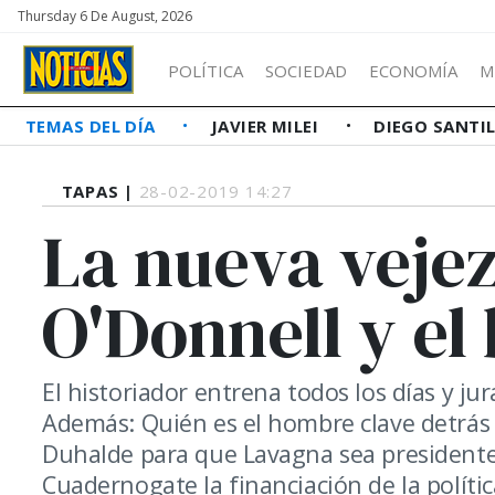
Thursday 6 De August, 2026
POLÍTICA
SOCIEDAD
ECONOMÍA
M
TEMAS DEL DÍA
JAVIER MILEI
DIEGO SANTI
TAPAS |
28-02-2019 14:27
La nueva veje
O'Donnell y el
El historiador entrena todos los días y j
Además: Quién es el hombre clave detrás d
Duhalde para que Lavagna sea presidente
Cuadernogate la financiación de la polític