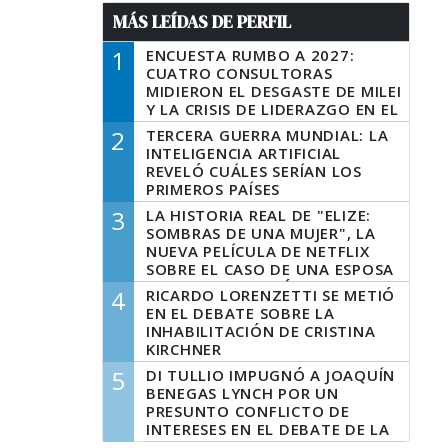
MÁS LEÍDAS DE PERFIL
1
ENCUESTA RUMBO A 2027:
CUATRO CONSULTORAS
MIDIERON EL DESGASTE DE MILEI
Y LA CRISIS DE LIDERAZGO EN EL
PERONISMO
2
TERCERA GUERRA MUNDIAL: LA
INTELIGENCIA ARTIFICIAL
REVELÓ CUÁLES SERÍAN LOS
PRIMEROS PAÍSES
LATINOAMERICANOS EN SER
3
LA HISTORIA REAL DE "ELIZE:
DERROTADOS
SOMBRAS DE UNA MUJER", LA
NUEVA PELÍCULA DE NETFLIX
SOBRE EL CASO DE UNA ESPOSA
QUE DESCUARTIZÓ A SU
4
RICARDO LORENZETTI SE METIÓ
MARIDO
EN EL DEBATE SOBRE LA
INHABILITACIÓN DE CRISTINA
KIRCHNER
5
DI TULLIO IMPUGNÓ A JOAQUÍN
BENEGAS LYNCH POR UN
PRESUNTO CONFLICTO DE
INTERESES EN EL DEBATE DE LA
LEY DE TIERRAS