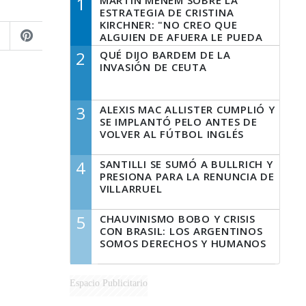
1
MARTÍN MENEM SOBRE LA
ESTRATEGIA DE CRISTINA
KIRCHNER: "NO CREO QUE
ALGUIEN DE AFUERA LE PUEDA
DECIR A LA JUSTICIA LO QUE
2
QUÉ DIJO BARDEM DE LA
TIENE QUE HACER"
INVASIÓN DE CEUTA
3
ALEXIS MAC ALLISTER CUMPLIÓ Y
SE IMPLANTÓ PELO ANTES DE
VOLVER AL FÚTBOL INGLÉS
4
SANTILLI SE SUMÓ A BULLRICH Y
PRESIONA PARA LA RENUNCIA DE
VILLARRUEL
5
CHAUVINISMO BOBO Y CRISIS
CON BRASIL: LOS ARGENTINOS
SOMOS DERECHOS Y HUMANOS
Espacio Publicitario