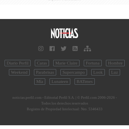
Diario Perfil
Caras
Marie Claire
Fortuna
Hombre
Weekend
Parabrisas
Supercampo
Look
Luz
Mía
Lunateen
BATimes
noticias.perfil.com - Editorial Perfil S.A.
| © Perfil.com 2006-2026 -
Todos los derechos reservados
Registro de Propiedad Intelectual: Nro. 5346433