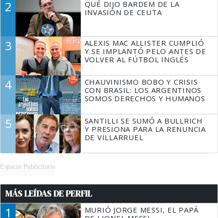
2
QUÉ DIJO BARDEM DE LA
TIENE QUE HACER"
INVASIÓN DE CEUTA
3
ALEXIS MAC ALLISTER CUMPLIÓ
Y SE IMPLANTÓ PELO ANTES DE
VOLVER AL FÚTBOL INGLÉS
4
CHAUVINISMO BOBO Y CRISIS
CON BRASIL: LOS ARGENTINOS
SOMOS DERECHOS Y HUMANOS
5
SANTILLI SE SUMÓ A BULLRICH
Y PRESIONA PARA LA RENUNCIA
DE VILLARRUEL
Espacio Publicitario
MÁS LEÍDAS DE PERFIL
1
MURIÓ JORGE MESSI, EL PAPÁ
DE LIONEL MESSI