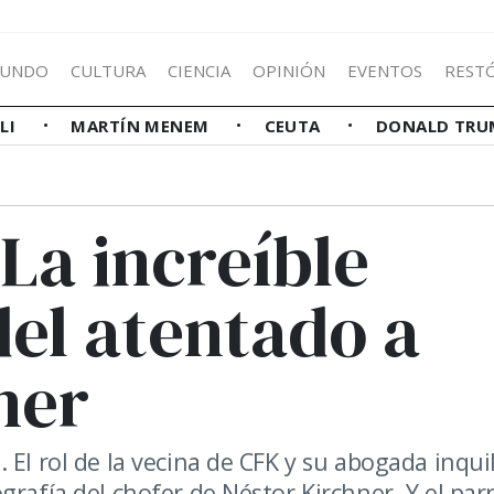
UNDO
CULTURA
CIENCIA
OPINIÓN
EVENTOS
REST
LLI
MARTÍN MENEM
CEUTA
DONALD TRU
 La increíble
del atentado a
ner
El rol de la vecina de CFK y su abogada inquil
rafía del chofer de Néstor Kirchner. Y el parr