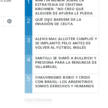
1
MARTÍN MENEM SOBRE LA
ESTRATEGIA DE CRISTINA
KIRCHNER: "NO CREO QUE
ALGUIEN DE AFUERA LE PUEDA
DECIR A LA JUSTICIA LO QUE
2
QUÉ DIJO BARDEM DE LA
TIENE QUE HACER"
INVASIÓN DE CEUTA
3
ALEXIS MAC ALLISTER CUMPLIÓ Y
SE IMPLANTÓ PELO ANTES DE
VOLVER AL FÚTBOL INGLÉS
4
SANTILLI SE SUMÓ A BULLRICH Y
PRESIONA PARA LA RENUNCIA DE
VILLARRUEL
5
CHAUVINISMO BOBO Y CRISIS
CON BRASIL: LOS ARGENTINOS
SOMOS DERECHOS Y HUMANOS
Espacio Publicitario