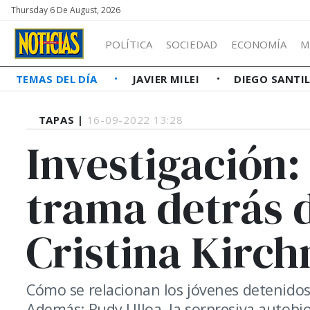
Thursday 6 De August, 2026
POLÍTICA
SOCIEDAD
ECONOMÍA
M
TEMAS DEL DÍA
JAVIER MILEI
DIEGO SANTI
TAPAS |
16-09-2022 13:28
Investigación:
trama detrás 
Cristina Kirch
Cómo se relacionan los jóvenes detenidos. 
Además: Rudy Ulloa, la sorpresiva autobiog