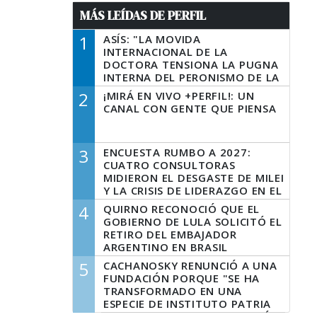
MÁS LEÍDAS DE PERFIL
1
ASÍS: "LA MOVIDA
INTERNACIONAL DE LA
DOCTORA TENSIONA LA PUGNA
INTERNA DEL PERONISMO DE LA
PROVINCIA DEL PECADO"
2
¡MIRÁ EN VIVO +PERFIL!: UN
CANAL CON GENTE QUE PIENSA
3
ENCUESTA RUMBO A 2027:
CUATRO CONSULTORAS
MIDIERON EL DESGASTE DE MILEI
Y LA CRISIS DE LIDERAZGO EN EL
PERONISMO
4
QUIRNO RECONOCIÓ QUE EL
GOBIERNO DE LULA SOLICITÓ EL
RETIRO DEL EMBAJADOR
ARGENTINO EN BRASIL
5
CACHANOSKY RENUNCIÓ A UNA
FUNDACIÓN PORQUE "SE HA
TRANSFORMADO EN UNA
ESPECIE DE INSTITUTO PATRIA
INCONDICIONAL DE LA GESTIÓN