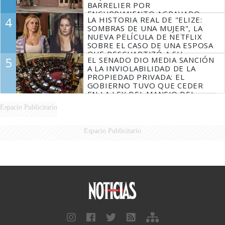
BARRELIER POR
ENCUBRIMIENTO AGRAVADO
4
LA HISTORIA REAL DE "ELIZE:
SOMBRAS DE UNA MUJER", LA
NUEVA PELÍCULA DE NETFLIX
SOBRE EL CASO DE UNA ESPOSA
QUE DESCUARTIZÓ A SU
5
EL SENADO DIO MEDIA SANCIÓN
MARIDO
A LA INVIOLABILIDAD DE LA
PROPIEDAD PRIVADA: EL
GOBIERNO TUVO QUE CEDER
EN LA LEY DEL MANEJO DEL
FUEGO
Espacio Publicitario
Espacio Publicitario