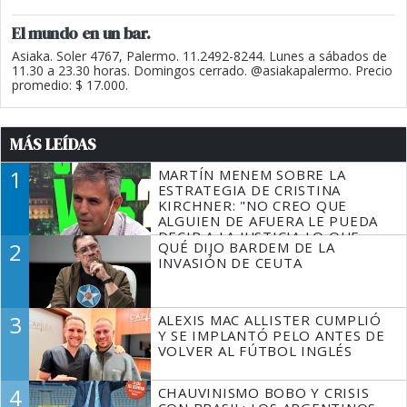
El mundo en un bar.
Asiaka. Soler 4767, Palermo. 11.2492-8244. Lunes a sábados de
11.30 a 23.30 horas. Domingos cerrado. @asiakapalermo. Precio
promedio: $ 17.000.
MÁS LEÍDAS
1
MARTÍN MENEM SOBRE LA
ESTRATEGIA DE CRISTINA
KIRCHNER: "NO CREO QUE
ALGUIEN DE AFUERA LE PUEDA
DECIR A LA JUSTICIA LO QUE
2
QUÉ DIJO BARDEM DE LA
TIENE QUE HACER"
INVASIÓN DE CEUTA
3
ALEXIS MAC ALLISTER CUMPLIÓ
Y SE IMPLANTÓ PELO ANTES DE
VOLVER AL FÚTBOL INGLÉS
4
CHAUVINISMO BOBO Y CRISIS