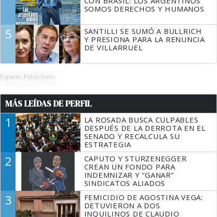
CON BRASIL: LOS ARGENTINOS
SOMOS DERECHOS Y HUMANOS
5
SANTILLI SE SUMÓ A BULLRICH
Y PRESIONA PARA LA RENUNCIA
DE VILLARRUEL
Espacio Publicitario
MÁS LEÍDAS DE PERFIL
1
LA ROSADA BUSCA CULPABLES
DESPUÉS DE LA DERROTA EN EL
SENADO Y RECALCULA SU
ESTRATEGIA
2
CAPUTO Y STURZENEGGER
CREAN UN FONDO PARA
INDEMNIZAR Y “GANAR”
SINDICATOS ALIADOS
3
FEMICIDIO DE AGOSTINA VEGA:
DETUVIERON A DOS
INQUILINOS DE CLAUDIO