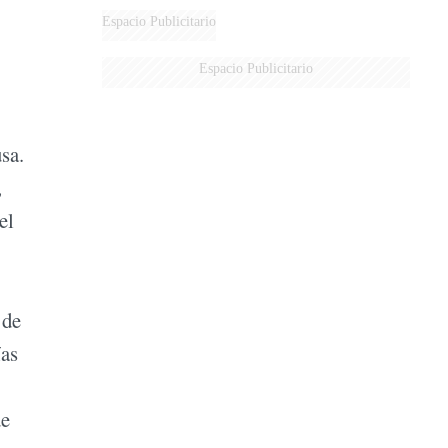
MARIDO
Espacio Publicitario
Espacio Publicitario
sa.
,
el
 de
ías
de