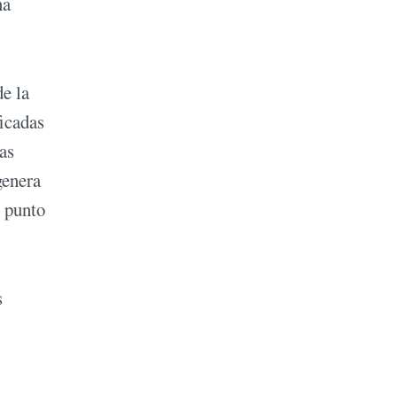
na
e la
ficadas
as
genera
é punto
s