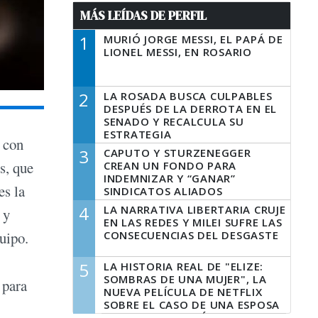
MÁS LEÍDAS DE PERFIL
1
MURIÓ JORGE MESSI, EL PAPÁ DE
LIONEL MESSI, EN ROSARIO
2
LA ROSADA BUSCA CULPABLES
DESPUÉS DE LA DERROTA EN EL
SENADO Y RECALCULA SU
ESTRATEGIA
a con
3
CAPUTO Y STURZENEGGER
s, que
CREAN UN FONDO PARA
INDEMNIZAR Y “GANAR”
es la
SINDICATOS ALIADOS
4
LA NARRATIVA LIBERTARIA CRUJE
 y
EN LAS REDES Y MILEI SUFRE LAS
CONSECUENCIAS DEL DESGASTE
uipo.
5
LA HISTORIA REAL DE "ELIZE:
SOMBRAS DE UNA MUJER", LA
 para
NUEVA PELÍCULA DE NETFLIX
SOBRE EL CASO DE UNA ESPOSA
QUE DESCUARTIZÓ A SU