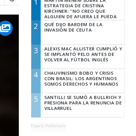
1
MARTÍN MENEM SOBRE LA
ESTRATEGIA DE CRISTINA
KIRCHNER: "NO CREO QUE
ALGUIEN DE AFUERA LE PUEDA
DECIR A LA JUSTICIA LO QUE
2
QUÉ DIJO BARDEM DE LA
TIENE QUE HACER"
INVASIÓN DE CEUTA
3
ALEXIS MAC ALLISTER CUMPLIÓ Y
SE IMPLANTÓ PELO ANTES DE
VOLVER AL FÚTBOL INGLÉS
4
CHAUVINISMO BOBO Y CRISIS
CON BRASIL: LOS ARGENTINOS
SOMOS DERECHOS Y HUMANOS
5
SANTILLI SE SUMÓ A BULLRICH Y
PRESIONA PARA LA RENUNCIA DE
VILLARRUEL
Espacio Publicitario