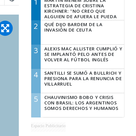
1
MARTÍN MENEM SOBRE LA
ESTRATEGIA DE CRISTINA
KIRCHNER: "NO CREO QUE
ALGUIEN DE AFUERA LE PUEDA
DECIR A LA JUSTICIA LO QUE
2
QUÉ DIJO BARDEM DE LA
TIENE QUE HACER"
INVASIÓN DE CEUTA
3
ALEXIS MAC ALLISTER CUMPLIÓ Y
SE IMPLANTÓ PELO ANTES DE
VOLVER AL FÚTBOL INGLÉS
4
SANTILLI SE SUMÓ A BULLRICH Y
PRESIONA PARA LA RENUNCIA DE
VILLARRUEL
5
CHAUVINISMO BOBO Y CRISIS
CON BRASIL: LOS ARGENTINOS
SOMOS DERECHOS Y HUMANOS
Espacio Publicitario