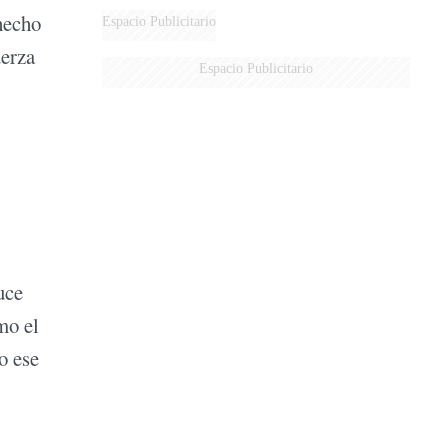
DERROTADOS
 hecho
Espacio Publicitario
uerza
Espacio Publicitario
uce
mo el
o ese