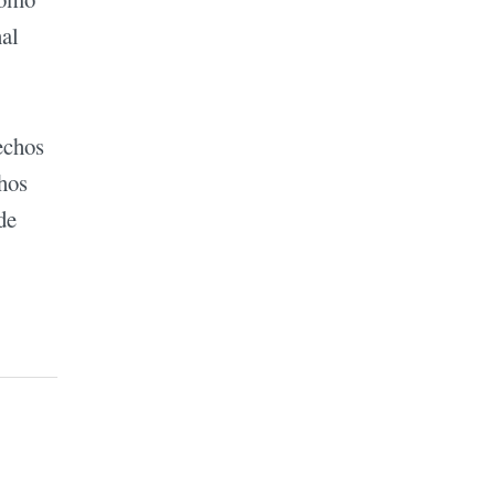
nal
echos
chos
de