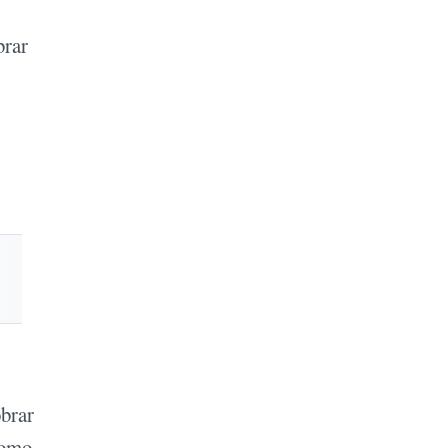
brar
obrar
como