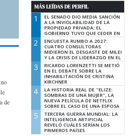
MÁS LEÍDAS DE PERFIL
1
EL SENADO DIO MEDIA SANCIÓN
A LA INVIOLABILIDAD DE LA
PROPIEDAD PRIVADA: EL
GOBIERNO TUVO QUE CEDER EN
LA LEY DEL MANEJO DEL FUEGO
2
ENCUESTA RUMBO A 2027:
CUATRO CONSULTORAS
MIDIERON EL DESGASTE DE MILEI
Y LA CRISIS DE LIDERAZGO EN EL
PERONISMO
3
RICARDO LORENZETTI SE METIÓ
EN EL DEBATE SOBRE LA
INHABILITACIÓN DE CRISTINA
 no
KIRCHNER
4
LA HISTORIA REAL DE "ELIZE:
le
SOMBRAS DE UNA MUJER", LA
NUEVA PELÍCULA DE NETFLIX
a de
SOBRE EL CASO DE UNA ESPOSA
QUE DESCUARTIZÓ A SU
5
TERCERA GUERRA MUNDIAL: LA
MARIDO
INTELIGENCIA ARTIFICIAL
REVELÓ CUÁLES SERÍAN LOS
PRIMEROS PAÍSES
LATINOAMERICANOS EN SER