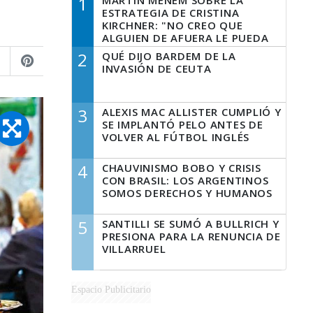
1
MARTÍN MENEM SOBRE LA
ESTRATEGIA DE CRISTINA
KIRCHNER: "NO CREO QUE
ALGUIEN DE AFUERA LE PUEDA
DECIR A LA JUSTICIA LO QUE
2
QUÉ DIJO BARDEM DE LA
TIENE QUE HACER"
INVASIÓN DE CEUTA
3
ALEXIS MAC ALLISTER CUMPLIÓ Y
SE IMPLANTÓ PELO ANTES DE
VOLVER AL FÚTBOL INGLÉS
4
CHAUVINISMO BOBO Y CRISIS
CON BRASIL: LOS ARGENTINOS
SOMOS DERECHOS Y HUMANOS
5
SANTILLI SE SUMÓ A BULLRICH Y
PRESIONA PARA LA RENUNCIA DE
VILLARRUEL
Espacio Publicitario