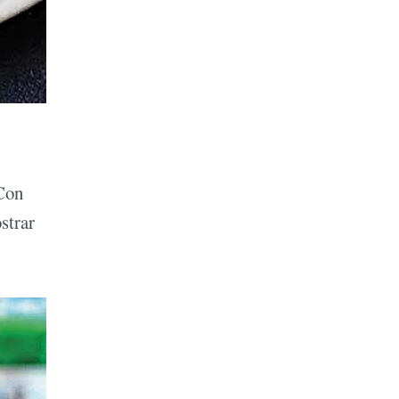
 Con
strar