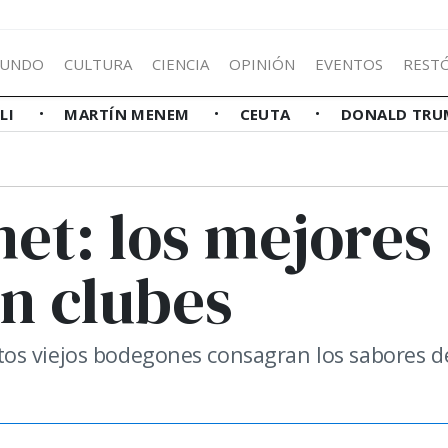
UNDO
CULTURA
CIENCIA
OPINIÓN
EVENTOS
REST
LLI
MARTÍN MENEM
CEUTA
DONALD TRU
et: los mejores
n clubes
 estos viejos bodegones consagran los sabores d