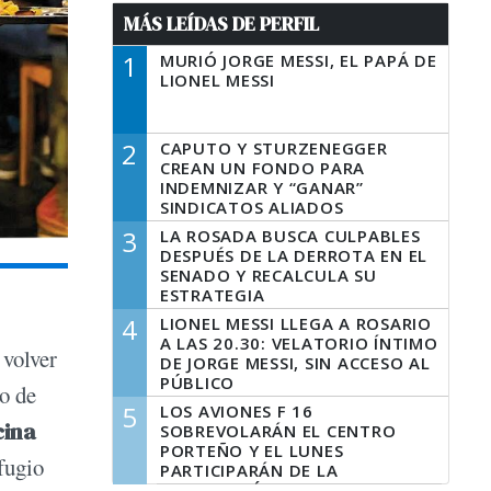
MÁS LEÍDAS DE PERFIL
1
MURIÓ JORGE MESSI, EL PAPÁ DE
LIONEL MESSI
2
CAPUTO Y STURZENEGGER
CREAN UN FONDO PARA
INDEMNIZAR Y “GANAR”
SINDICATOS ALIADOS
3
LA ROSADA BUSCA CULPABLES
DESPUÉS DE LA DERROTA EN EL
SENADO Y RECALCULA SU
ESTRATEGIA
4
LIONEL MESSI LLEGA A ROSARIO
A LAS 20.30: VELATORIO ÍNTIMO
 volver
DE JORGE MESSI, SIN ACCESO AL
PÚBLICO
to de
5
LOS AVIONES F 16
cina
SOBREVOLARÁN EL CENTRO
PORTEÑO Y EL LUNES
efugio
PARTICIPARÁN DE LA
CELEBRACIÓN DE LA FUERZA