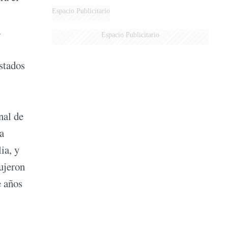
DERROTADOS
Espacio Publicitario
.
Espacio Publicitario
istados
nal de
a
ia, y
ujeron
e años