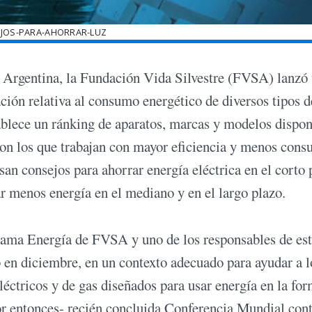
EJOS-PARA-AHORRAR-LUZ
 Argentina, la Fundación Vida Silvestre (FVSA) lanzó
ación relativa al consumo energético de diversos tipos d
ablece un ránking de aparatos, marcas y modelos dispon
 son los que trabajan con mayor eficiencia y menos con
n consejos para ahorrar energía eléctrica en el corto 
r menos energía en el mediano y en el largo plazo.
rama Energía de FVSA y uno de los responsables de es
 en diciembre, en un contexto adecuado para ayudar a l
léctricos y de gas diseñados para usar energía en la fo
por entonces- recién concluida Conferencia Mundial cont