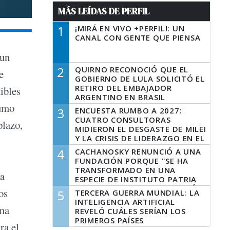
MÁS LEÍDAS DE PERFIL
1
¡MIRÁ EN VIVO +PERFIL!: UN
CANAL CON GENTE QUE PIENSA
 un
2
QUIRNO RECONOCIÓ QUE EL
e
GOBIERNO DE LULA SOLICITÓ EL
RETIRO DEL EMBAJADOR
ibles
ARGENTINO EN BRASIL
sumo
3
ENCUESTA RUMBO A 2027:
CUATRO CONSULTORAS
plazo,
MIDIERON EL DESGASTE DE MILEI
Y LA CRISIS DE LIDERAZGO EN EL
PERONISMO
4
CACHANOSKY RENUNCIÓ A UNA
FUNDACIÓN PORQUE "SE HA
TRANSFORMADO EN UNA
ta
ESPECIE DE INSTITUTO PATRIA
INCONDICIONAL DE LA GESTIÓN
os
5
TERCERA GUERRA MUNDIAL: LA
DE MILEI"
INTELIGENCIA ARTIFICIAL
rma
REVELÓ CUÁLES SERÍAN LOS
PRIMEROS PAÍSES
ra el
LATINOAMERICANOS EN SER