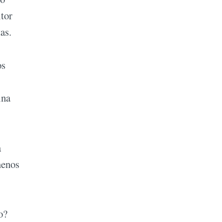
tor
as.
os
ina
a
menos
o?