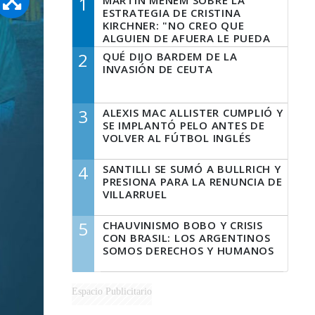
1
MARTÍN MENEM SOBRE LA
ESTRATEGIA DE CRISTINA
KIRCHNER: "NO CREO QUE
ALGUIEN DE AFUERA LE PUEDA
DECIR A LA JUSTICIA LO QUE
2
QUÉ DIJO BARDEM DE LA
TIENE QUE HACER"
INVASIÓN DE CEUTA
3
ALEXIS MAC ALLISTER CUMPLIÓ Y
SE IMPLANTÓ PELO ANTES DE
VOLVER AL FÚTBOL INGLÉS
4
SANTILLI SE SUMÓ A BULLRICH Y
PRESIONA PARA LA RENUNCIA DE
VILLARRUEL
5
CHAUVINISMO BOBO Y CRISIS
CON BRASIL: LOS ARGENTINOS
SOMOS DERECHOS Y HUMANOS
Espacio Publicitario