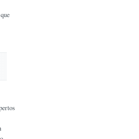
 que
pertos
n
po