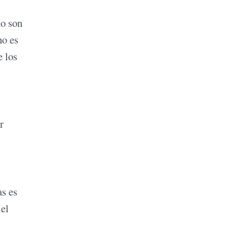
no son
no es
e los
r
as es
 el