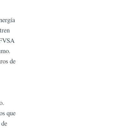
nergía
tren
a FVSA
umo.
aros de
o.
los que
 de