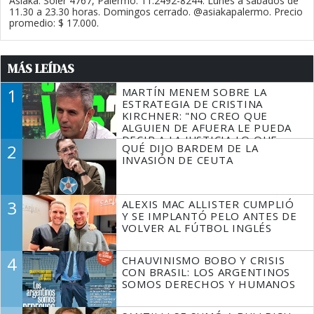
Asiaka. Soler 4767, Palermo. 11.2492-8244. Lunes a sábados de
11.30 a 23.30 horas. Domingos cerrado. @asiakapalermo. Precio
promedio: $ 17.000.
MÁS LEÍDAS
1
MARTÍN MENEM SOBRE LA
ESTRATEGIA DE CRISTINA
KIRCHNER: "NO CREO QUE
ALGUIEN DE AFUERA LE PUEDA
DECIR A LA JUSTICIA LO QUE
2
QUÉ DIJO BARDEM DE LA
TIENE QUE HACER"
INVASIÓN DE CEUTA
3
ALEXIS MAC ALLISTER CUMPLIÓ
Y SE IMPLANTÓ PELO ANTES DE
VOLVER AL FÚTBOL INGLÉS
4
CHAUVINISMO BOBO Y CRISIS
CON BRASIL: LOS ARGENTINOS
SOMOS DERECHOS Y HUMANOS