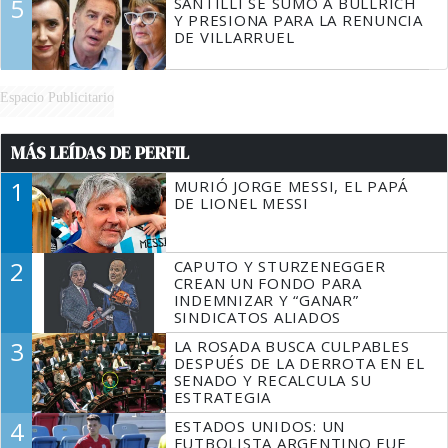
5
SANTILLI SE SUMÓ A BULLRICH
Y PRESIONA PARA LA RENUNCIA
DE VILLARRUEL
Espacio Publicitario
MÁS LEÍDAS DE PERFIL
1
MURIÓ JORGE MESSI, EL PAPÁ
DE LIONEL MESSI
2
CAPUTO Y STURZENEGGER
CREAN UN FONDO PARA
INDEMNIZAR Y “GANAR”
SINDICATOS ALIADOS
3
LA ROSADA BUSCA CULPABLES
DESPUÉS DE LA DERROTA EN EL
SENADO Y RECALCULA SU
ESTRATEGIA
4
ESTADOS UNIDOS: UN
FUTBOLISTA ARGENTINO FUE