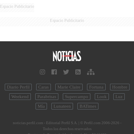
DERROTADOS
Espacio Publicitario
Espacio Publicitario
Diario Perfil
Caras
Marie Claire
Fortuna
Hombre
Weekend
Parabrisas
Supercampo
Look
Luz
Mía
Lunateen
BATimes
noticias.perfil.com - Editorial Perfil S.A.
| © Perfil.com 2006-2026 -
Todos los derechos reservados