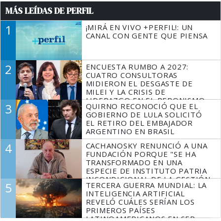
MÁS LEÍDAS DE PERFIL
1
¡MIRÁ EN VIVO +PERFIL!: UN
CANAL CON GENTE QUE PIENSA
2
ENCUESTA RUMBO A 2027:
CUATRO CONSULTORAS
MIDIERON EL DESGASTE DE
MILEI Y LA CRISIS DE
LIDERAZGO EN EL PERONISMO
3
QUIRNO RECONOCIÓ QUE EL
GOBIERNO DE LULA SOLICITÓ
EL RETIRO DEL EMBAJADOR
ARGENTINO EN BRASIL
4
CACHANOSKY RENUNCIÓ A UNA
FUNDACIÓN PORQUE "SE HA
TRANSFORMADO EN UNA
ESPECIE DE INSTITUTO PATRIA
INCONDICIONAL DE LA GESTIÓN
5
TERCERA GUERRA MUNDIAL: LA
DE MILEI"
INTELIGENCIA ARTIFICIAL
REVELÓ CUÁLES SERÍAN LOS
PRIMEROS PAÍSES
LATINOAMERICANOS EN SER