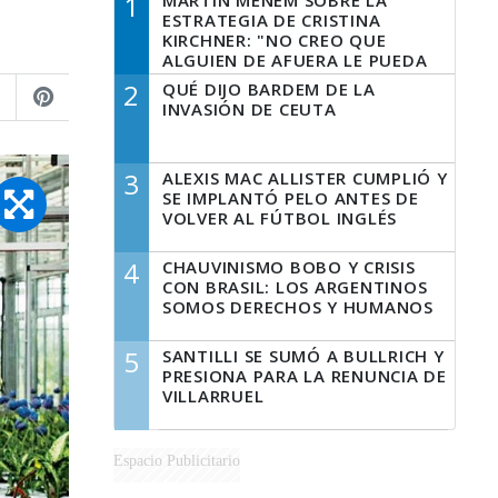
1
MARTÍN MENEM SOBRE LA
ESTRATEGIA DE CRISTINA
KIRCHNER: "NO CREO QUE
ALGUIEN DE AFUERA LE PUEDA
DECIR A LA JUSTICIA LO QUE
2
QUÉ DIJO BARDEM DE LA
TIENE QUE HACER"
INVASIÓN DE CEUTA
3
ALEXIS MAC ALLISTER CUMPLIÓ Y
SE IMPLANTÓ PELO ANTES DE
VOLVER AL FÚTBOL INGLÉS
4
CHAUVINISMO BOBO Y CRISIS
CON BRASIL: LOS ARGENTINOS
SOMOS DERECHOS Y HUMANOS
5
SANTILLI SE SUMÓ A BULLRICH Y
PRESIONA PARA LA RENUNCIA DE
VILLARRUEL
Espacio Publicitario