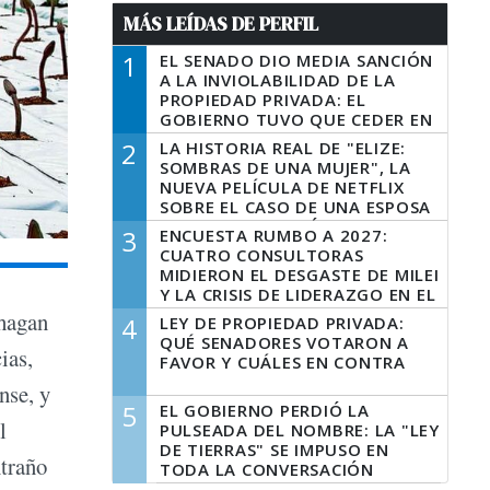
MÁS LEÍDAS DE PERFIL
1
EL SENADO DIO MEDIA SANCIÓN
A LA INVIOLABILIDAD DE LA
PROPIEDAD PRIVADA: EL
GOBIERNO TUVO QUE CEDER EN
LA LEY DEL MANEJO DEL FUEGO
2
LA HISTORIA REAL DE "ELIZE:
SOMBRAS DE UNA MUJER", LA
NUEVA PELÍCULA DE NETFLIX
SOBRE EL CASO DE UNA ESPOSA
QUE DESCUARTIZÓ A SU
3
ENCUESTA RUMBO A 2027:
MARIDO
CUATRO CONSULTORAS
MIDIERON EL DESGASTE DE MILEI
Y LA CRISIS DE LIDERAZGO EN EL
PERONISMO
 hagan
4
LEY DE PROPIEDAD PRIVADA:
QUÉ SENADORES VOTARON A
ias,
FAVOR Y CUÁLES EN CONTRA
nse, y
5
EL GOBIERNO PERDIÓ LA
l
PULSEADA DEL NOMBRE: LA "LEY
DE TIERRAS" SE IMPUSO EN
xtraño
TODA LA CONVERSACIÓN
DIGITAL