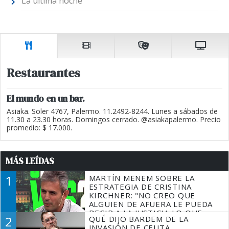
La última noche
Restaurantes
El mundo en un bar.
Asiaka. Soler 4767, Palermo. 11.2492-8244. Lunes a sábados de
11.30 a 23.30 horas. Domingos cerrado. @asiakapalermo. Precio
promedio: $ 17.000.
MÁS LEÍDAS
1
MARTÍN MENEM SOBRE LA
ESTRATEGIA DE CRISTINA
KIRCHNER: "NO CREO QUE
ALGUIEN DE AFUERA LE PUEDA
DECIR A LA JUSTICIA LO QUE
2
QUÉ DIJO BARDEM DE LA
TIENE QUE HACER"
INVASIÓN DE CEUTA