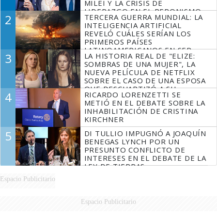
MILEI Y LA CRISIS DE
LIDERAZGO EN EL PERONISMO
2
TERCERA GUERRA MUNDIAL: LA
INTELIGENCIA ARTIFICIAL
REVELÓ CUÁLES SERÍAN LOS
PRIMEROS PAÍSES
LATINOAMERICANOS EN SER
3
LA HISTORIA REAL DE "ELIZE:
DERROTADOS
SOMBRAS DE UNA MUJER", LA
NUEVA PELÍCULA DE NETFLIX
SOBRE EL CASO DE UNA ESPOSA
QUE DESCUARTIZÓ A SU
4
RICARDO LORENZETTI SE
MARIDO
METIÓ EN EL DEBATE SOBRE LA
INHABILITACIÓN DE CRISTINA
KIRCHNER
5
DI TULLIO IMPUGNÓ A JOAQUÍN
BENEGAS LYNCH POR UN
PRESUNTO CONFLICTO DE
INTERESES EN EL DEBATE DE LA
LEY DE TIERRAS
Espacio Publicitario
Espacio Publicitario