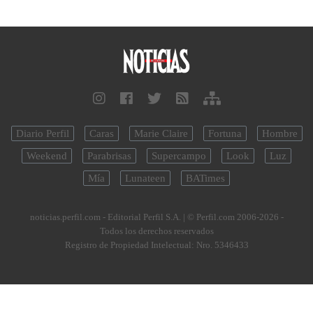
Diario Perfil
Caras
Marie Claire
Fortuna
Hombre
Weekend
Parabrisas
Supercampo
Look
Luz
Mía
Lunateen
BATimes
noticias.perfil.com - Editorial Perfil S.A.
| © Perfil.com 2006-2026 -
Todos los derechos reservados
Registro de Propiedad Intelectual: Nro. 5346433