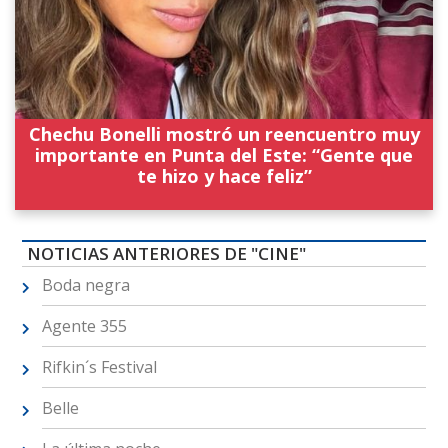
Chechu Bonelli mostró un reencuentro muy
importante en Punta del Este: “Gente que
te hizo y hace feliz”
NOTICIAS ANTERIORES DE "CINE"
Boda negra
Agente 355
Rifkin´s Festival
Belle