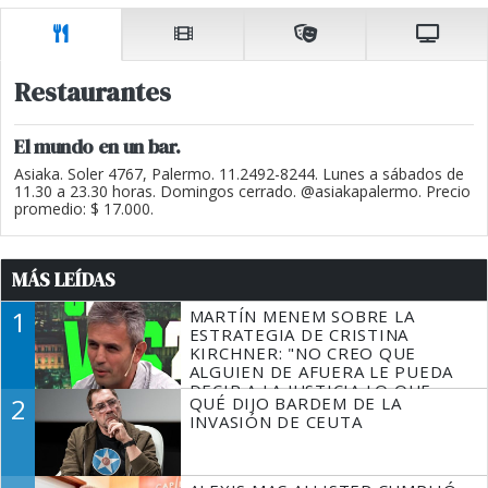
Restaurantes
El mundo en un bar.
Asiaka. Soler 4767, Palermo. 11.2492-8244. Lunes a sábados de
11.30 a 23.30 horas. Domingos cerrado. @asiakapalermo. Precio
promedio: $ 17.000.
MÁS LEÍDAS
1
MARTÍN MENEM SOBRE LA
ESTRATEGIA DE CRISTINA
KIRCHNER: "NO CREO QUE
ALGUIEN DE AFUERA LE PUEDA
DECIR A LA JUSTICIA LO QUE
2
QUÉ DIJO BARDEM DE LA
TIENE QUE HACER"
INVASIÓN DE CEUTA