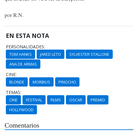
por R.N.
EN ESTA NOTA
PERSONALIDADES:
TOM HANKS
JARED LETO
SYLVESTER STALLONE
ANA DE ARMAS
CINE:
BLONDE
MORBIUS
PINOCHO
TEMAS:
CINE
FESTIVAL
FILMS
OSCAR
PREMIO
HOLLYWOOD
Comentarios