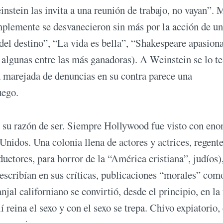
stein las invita a una reunión de trabajo, no vayan”.
mplemente se desvanecieron sin más por la acción de un
el destino”, “La vida es bella”, “Shakespeare apasion
r algunas entre las más ganadoras). A Weinstein se lo t
a marejada de denuncias en su contra parece una
uego.
 y su razón de ser. Siempre Hollywood fue visto con en
Unidos. Una colonia llena de actores y actrices, regent
ductores, para horror de la “América cristiana”, judíos)
 escribían en sus críticas, publicaciones “morales” com
jal californiano se convirtió, desde el principio, en la
 reina el sexo y con el sexo se trepa. Chivo expiatorio,