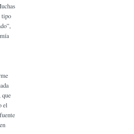
 Muchas
 tipo
ado”,
emía
orme
eada
, que
o el
 fuente
 en