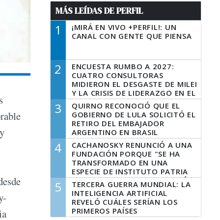
MÁS LEÍDAS DE PERFIL
1
¡MIRÁ EN VIVO +PERFIL!: UN
CANAL CON GENTE QUE PIENSA
2
ENCUESTA RUMBO A 2027:
CUATRO CONSULTORAS
MIDIERON EL DESGASTE DE MILEI
Y LA CRISIS DE LIDERAZGO EN EL
s
PERONISMO
3
QUIRNO RECONOCIÓ QUE EL
orable
GOBIERNO DE LULA SOLICITÓ EL
RETIRO DEL EMBAJADOR
 y
ARGENTINO EN BRASIL
4
CACHANOSKY RENUNCIÓ A UNA
FUNDACIÓN PORQUE "SE HA
TRANSFORMADO EN UNA
ESPECIE DE INSTITUTO PATRIA
 desde
INCONDICIONAL DE LA GESTIÓN
5
TERCERA GUERRA MUNDIAL: LA
DE MILEI"
INTELIGENCIA ARTIFICIAL
y-
REVELÓ CUÁLES SERÍAN LOS
PRIMEROS PAÍSES
ia
LATINOAMERICANOS EN SER