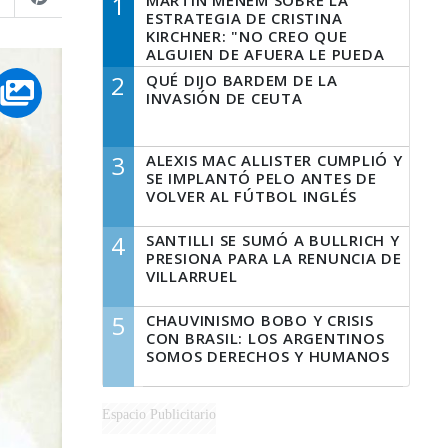
1
MARTÍN MENEM SOBRE LA
ESTRATEGIA DE CRISTINA
KIRCHNER: "NO CREO QUE
ALGUIEN DE AFUERA LE PUEDA
DECIR A LA JUSTICIA LO QUE
2
QUÉ DIJO BARDEM DE LA
TIENE QUE HACER"
INVASIÓN DE CEUTA
3
ALEXIS MAC ALLISTER CUMPLIÓ Y
SE IMPLANTÓ PELO ANTES DE
VOLVER AL FÚTBOL INGLÉS
4
SANTILLI SE SUMÓ A BULLRICH Y
PRESIONA PARA LA RENUNCIA DE
VILLARRUEL
5
CHAUVINISMO BOBO Y CRISIS
CON BRASIL: LOS ARGENTINOS
SOMOS DERECHOS Y HUMANOS
Espacio Publicitario