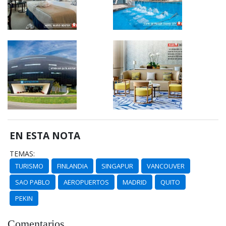
EN ESTA NOTA
TEMAS:
TURISMO
FINLANDIA
SINGAPUR
VANCOUVER
SAO PABLO
AEROPUERTOS
MADRID
QUITO
PEKIN
Comentarios