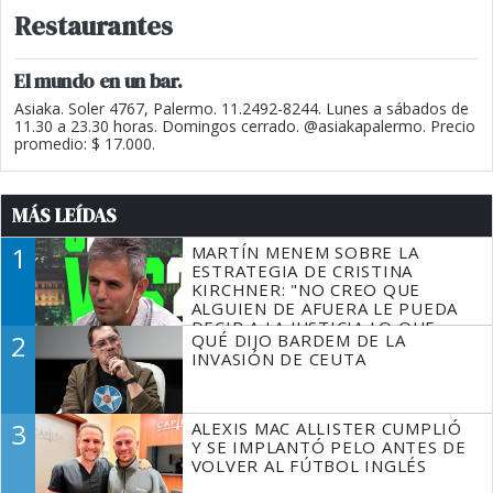
Restaurantes
El mundo en un bar.
Asiaka. Soler 4767, Palermo. 11.2492-8244. Lunes a sábados de
11.30 a 23.30 horas. Domingos cerrado. @asiakapalermo. Precio
promedio: $ 17.000.
MÁS LEÍDAS
1
MARTÍN MENEM SOBRE LA
ESTRATEGIA DE CRISTINA
KIRCHNER: "NO CREO QUE
ALGUIEN DE AFUERA LE PUEDA
DECIR A LA JUSTICIA LO QUE
2
QUÉ DIJO BARDEM DE LA
TIENE QUE HACER"
INVASIÓN DE CEUTA
3
ALEXIS MAC ALLISTER CUMPLIÓ
Y SE IMPLANTÓ PELO ANTES DE
VOLVER AL FÚTBOL INGLÉS