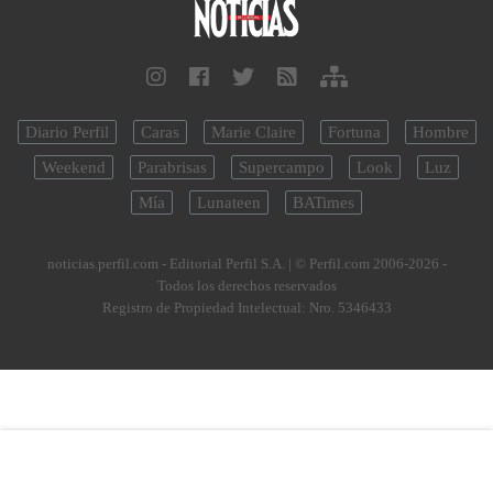
Diario Perfil
Caras
Marie Claire
Fortuna
Hombre
Weekend
Parabrisas
Supercampo
Look
Luz
Mía
Lunateen
BATimes
noticias.perfil.com - Editorial Perfil S.A.
| © Perfil.com 2006-2026 -
Todos los derechos reservados
Registro de Propiedad Intelectual: Nro. 5346433