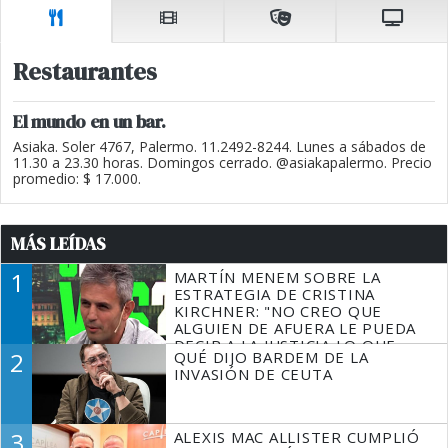
Restaurantes
El mundo en un bar.
Asiaka. Soler 4767, Palermo. 11.2492-8244. Lunes a sábados de
11.30 a 23.30 horas. Domingos cerrado. @asiakapalermo. Precio
promedio: $ 17.000.
MÁS LEÍDAS
1
MARTÍN MENEM SOBRE LA
ESTRATEGIA DE CRISTINA
KIRCHNER: "NO CREO QUE
ALGUIEN DE AFUERA LE PUEDA
DECIR A LA JUSTICIA LO QUE
2
QUÉ DIJO BARDEM DE LA
TIENE QUE HACER"
INVASIÓN DE CEUTA
3
ALEXIS MAC ALLISTER CUMPLIÓ