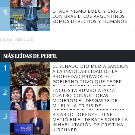
5
CHAUVINISMO BOBO Y CRISIS
CON BRASIL: LOS ARGENTINOS
SOMOS DERECHOS Y HUMANOS
Espacio Publicitario
MÁS LEÍDAS DE PERFIL
1
EL SENADO DIO MEDIA SANCIÓN
A LA INVIOLABILIDAD DE LA
PROPIEDAD PRIVADA: EL
GOBIERNO TUVO QUE CEDER
EN LA LEY DEL MANEJO DEL
2
ENCUESTA RUMBO A 2027:
FUEGO
CUATRO CONSULTORAS
MIDIERON EL DESGASTE DE
MILEI Y LA CRISIS DE
LIDERAZGO EN EL PERONISMO
3
RICARDO LORENZETTI SE
METIÓ EN EL DEBATE SOBRE LA
INHABILITACIÓN DE CRISTINA
KIRCHNER