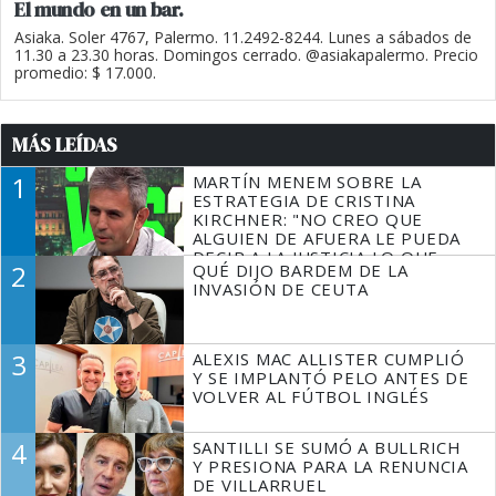
El mundo en un bar.
Asiaka. Soler 4767, Palermo. 11.2492-8244. Lunes a sábados de
11.30 a 23.30 horas. Domingos cerrado. @asiakapalermo. Precio
promedio: $ 17.000.
MÁS LEÍDAS
1
MARTÍN MENEM SOBRE LA
ESTRATEGIA DE CRISTINA
KIRCHNER: "NO CREO QUE
ALGUIEN DE AFUERA LE PUEDA
DECIR A LA JUSTICIA LO QUE
2
QUÉ DIJO BARDEM DE LA
TIENE QUE HACER"
INVASIÓN DE CEUTA
3
ALEXIS MAC ALLISTER CUMPLIÓ
Y SE IMPLANTÓ PELO ANTES DE
VOLVER AL FÚTBOL INGLÉS
4
SANTILLI SE SUMÓ A BULLRICH
Y PRESIONA PARA LA RENUNCIA
DE VILLARRUEL