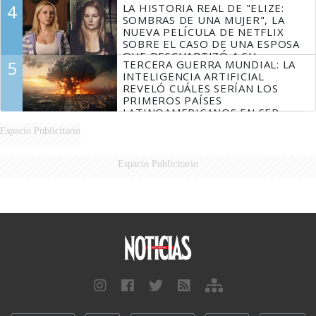
4
LA HISTORIA REAL DE "ELIZE:
SOMBRAS DE UNA MUJER", LA
NUEVA PELÍCULA DE NETFLIX
SOBRE EL CASO DE UNA ESPOSA
QUE DESCUARTIZÓ A SU
5
TERCERA GUERRA MUNDIAL: LA
MARIDO
INTELIGENCIA ARTIFICIAL
REVELÓ CUÁLES SERÍAN LOS
PRIMEROS PAÍSES
LATINOAMERICANOS EN SER
DERROTADOS
Espacio Publicitario
Espacio Publicitario