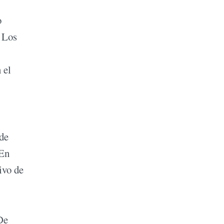
o
. Los
 el
 de
 En
ivo de
De