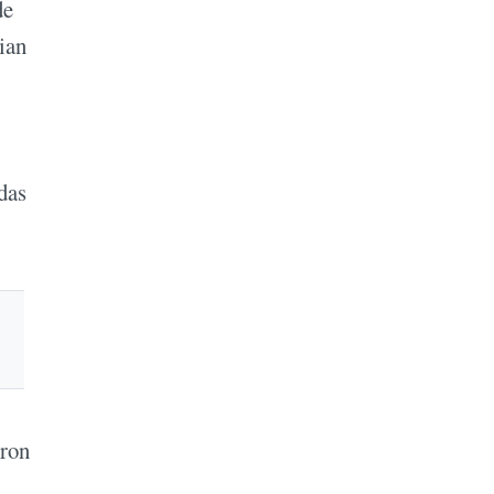
de
ian
das
eron