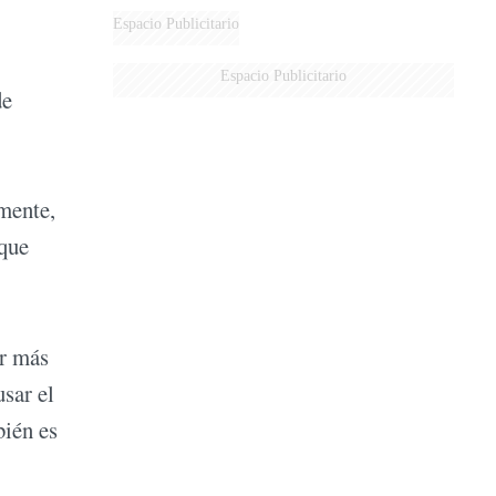
Espacio Publicitario
Espacio Publicitario
de
lmente,
 que
or más
sar el
bién es