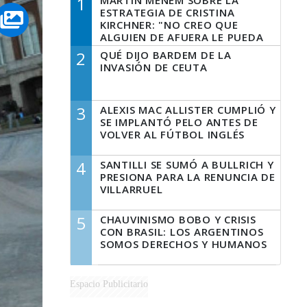
1
MARTÍN MENEM SOBRE LA
ESTRATEGIA DE CRISTINA
KIRCHNER: "NO CREO QUE
ALGUIEN DE AFUERA LE PUEDA
DECIR A LA JUSTICIA LO QUE
2
QUÉ DIJO BARDEM DE LA
TIENE QUE HACER"
INVASIÓN DE CEUTA
3
ALEXIS MAC ALLISTER CUMPLIÓ Y
SE IMPLANTÓ PELO ANTES DE
VOLVER AL FÚTBOL INGLÉS
4
SANTILLI SE SUMÓ A BULLRICH Y
PRESIONA PARA LA RENUNCIA DE
VILLARRUEL
5
CHAUVINISMO BOBO Y CRISIS
CON BRASIL: LOS ARGENTINOS
SOMOS DERECHOS Y HUMANOS
Espacio Publicitario