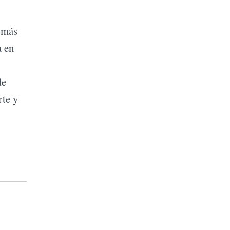
s más
a en
de
rte y