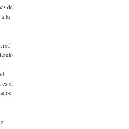
nes de
 a la
 creó
riendo
el
 es el
tados
ja