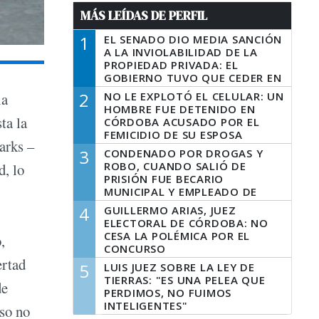
MÁS LEÍDAS DE PERFIL
1
EL SENADO DIO MEDIA SANCIÓN
A LA INVIOLABILIDAD DE LA
PROPIEDAD PRIVADA: EL
GOBIERNO TUVO QUE CEDER EN
LA LEY DEL MANEJO DEL FUEGO
2
NO LE EXPLOTÓ EL CELULAR: UN
la
HOMBRE FUE DETENIDO EN
ta la
CÓRDOBA ACUSADO POR EL
FEMICIDIO DE SU ESPOSA
parks –
3
CONDENADO POR DROGAS Y
ROBO, CUANDO SALIÓ DE
d, lo
PRISIÓN FUE BECARIO
MUNICIPAL Y EMPLEADO DE
SENAF
4
GUILLERMO ARIAS, JUEZ
ELECTORAL DE CÓRDOBA: NO
CESA LA POLÉMICA POR EL
,
CONCURSO
ertad
5
LUIS JUEZ SOBRE LA LEY DE
TIERRAS: "ES UNA PELEA QUE
de
PERDIMOS, NO FUIMOS
INTELIGENTES"
eso no