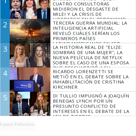
1
CUATRO CONSULTORAS
MIDIERON EL DESGASTE DE
MILEI Y LA CRISIS DE
LIDERAZGO EN EL PERONISMO
2
TERCERA GUERRA MUNDIAL: LA
INTELIGENCIA ARTIFICIAL
REVELÓ CUÁLES SERÍAN LOS
PRIMEROS PAÍSES
LATINOAMERICANOS EN SER
3
LA HISTORIA REAL DE "ELIZE:
DERROTADOS
SOMBRAS DE UNA MUJER", LA
NUEVA PELÍCULA DE NETFLIX
SOBRE EL CASO DE UNA ESPOSA
QUE DESCUARTIZÓ A SU
4
RICARDO LORENZETTI SE
MARIDO
METIÓ EN EL DEBATE SOBRE LA
INHABILITACIÓN DE CRISTINA
KIRCHNER
5
DI TULLIO IMPUGNÓ A JOAQUÍN
BENEGAS LYNCH POR UN
PRESUNTO CONFLICTO DE
INTERESES EN EL DEBATE DE LA
LEY DE TIERRAS
Espacio Publicitario