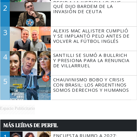
DECIR A LA JUSTICIA LO QUE
2
QUÉ DIJO BARDEM DE LA
TIENE QUE HACER"
INVASIÓN DE CEUTA
3
ALEXIS MAC ALLISTER CUMPLIÓ
Y SE IMPLANTÓ PELO ANTES DE
VOLVER AL FÚTBOL INGLÉS
4
SANTILLI SE SUMÓ A BULLRICH
Y PRESIONA PARA LA RENUNCIA
DE VILLARRUEL
5
CHAUVINISMO BOBO Y CRISIS
CON BRASIL: LOS ARGENTINOS
SOMOS DERECHOS Y HUMANOS
Espacio Publicitario
MÁS LEÍDAS DE PERFIL
ENCUESTA RUMBO A 2027: