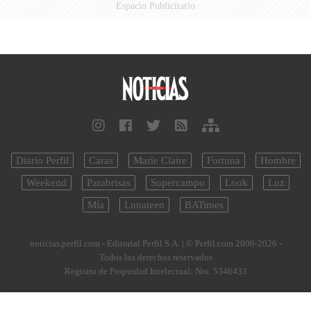
Espacio Publicitario
Diario Perfil
Caras
Marie Claire
Fortuna
Hombre
Weekend
Parabrisas
Supercampo
Look
Luz
Mía
Lunateen
BATimes
noticias.perfil.com - Editorial Perfil S.A.
| © Perfil.com 2006-2026 -
Todos los derechos reservados
Registro de Propiedad Intelectual: Nro. 5346433