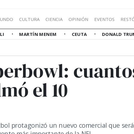
UNDO
CULTURA
CIENCIA
OPINIÓN
EVENTOS
REST
LLI
MARTÍN MENEM
CEUTA
DONALD TRU
uperbowl: cuanto
lmó el 10
útbol protagonizó un nuevo comercial que será
evento más importante de la NFL.