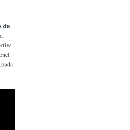
s de
ca
rtiva.
ionel
nizada