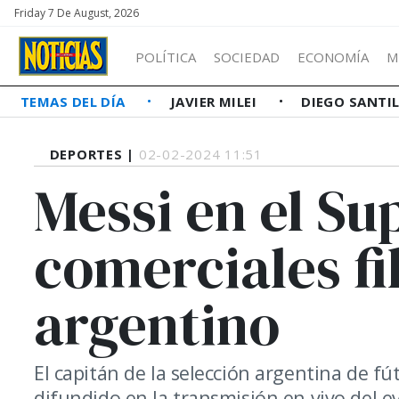
Friday 7 De August, 2026
POLÍTICA
SOCIEDAD
ECONOMÍA
M
TEMAS DEL DÍA
JAVIER MILEI
DIEGO SANTI
DEPORTES |
02-02-2024 11:51
Messi en el S
comerciales fi
argentino
El capitán de la selección argentina de f
difundido en la transmisión en vivo del 