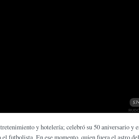
tretenimiento y hotelería; celebró su 50 aniversario y e
 el futbolista. En ese momento, quien fuera el astro de