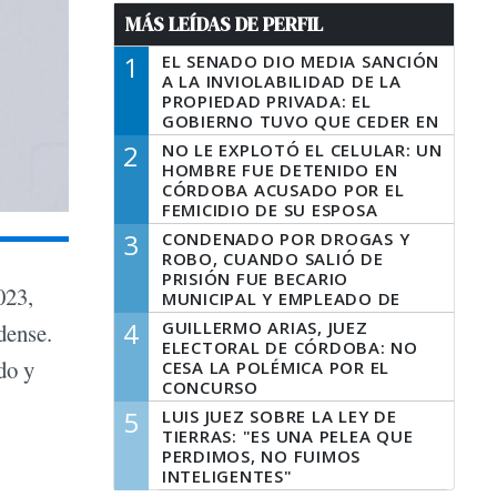
MÁS LEÍDAS DE PERFIL
1
EL SENADO DIO MEDIA SANCIÓN
A LA INVIOLABILIDAD DE LA
PROPIEDAD PRIVADA: EL
GOBIERNO TUVO QUE CEDER EN
LA LEY DEL MANEJO DEL FUEGO
2
NO LE EXPLOTÓ EL CELULAR: UN
HOMBRE FUE DETENIDO EN
CÓRDOBA ACUSADO POR EL
FEMICIDIO DE SU ESPOSA
3
CONDENADO POR DROGAS Y
ROBO, CUANDO SALIÓ DE
PRISIÓN FUE BECARIO
023,
MUNICIPAL Y EMPLEADO DE
SENAF
4
GUILLERMO ARIAS, JUEZ
dense.
ELECTORAL DE CÓRDOBA: NO
do y
CESA LA POLÉMICA POR EL
CONCURSO
5
LUIS JUEZ SOBRE LA LEY DE
TIERRAS: "ES UNA PELEA QUE
PERDIMOS, NO FUIMOS
INTELIGENTES"