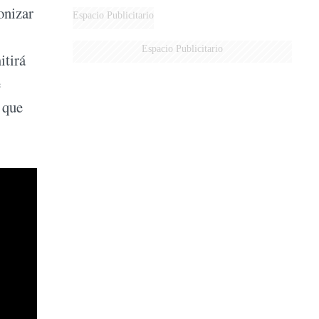
onizar
Espacio Publicitario
Espacio Publicitario
itirá
e
 que