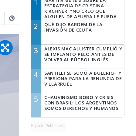
1
MARTÍN MENEM SOBRE LA
ESTRATEGIA DE CRISTINA
KIRCHNER: "NO CREO QUE
ALGUIEN DE AFUERA LE PUEDA
DECIR A LA JUSTICIA LO QUE
2
QUÉ DIJO BARDEM DE LA
TIENE QUE HACER"
INVASIÓN DE CEUTA
3
ALEXIS MAC ALLISTER CUMPLIÓ Y
SE IMPLANTÓ PELO ANTES DE
VOLVER AL FÚTBOL INGLÉS
4
SANTILLI SE SUMÓ A BULLRICH Y
PRESIONA PARA LA RENUNCIA DE
VILLARRUEL
5
CHAUVINISMO BOBO Y CRISIS
CON BRASIL: LOS ARGENTINOS
SOMOS DERECHOS Y HUMANOS
Espacio Publicitario