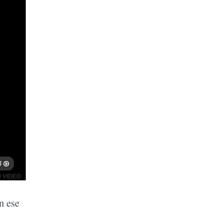
n ese
l