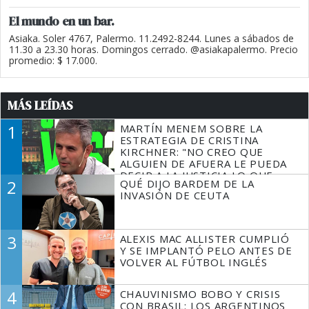
El mundo en un bar.
Asiaka. Soler 4767, Palermo. 11.2492-8244. Lunes a sábados de
11.30 a 23.30 horas. Domingos cerrado. @asiakapalermo. Precio
promedio: $ 17.000.
MÁS LEÍDAS
1
MARTÍN MENEM SOBRE LA
ESTRATEGIA DE CRISTINA
KIRCHNER: "NO CREO QUE
ALGUIEN DE AFUERA LE PUEDA
DECIR A LA JUSTICIA LO QUE
2
QUÉ DIJO BARDEM DE LA
TIENE QUE HACER"
INVASIÓN DE CEUTA
3
ALEXIS MAC ALLISTER CUMPLIÓ
Y SE IMPLANTÓ PELO ANTES DE
VOLVER AL FÚTBOL INGLÉS
4
CHAUVINISMO BOBO Y CRISIS
CON BRASIL: LOS ARGENTINOS