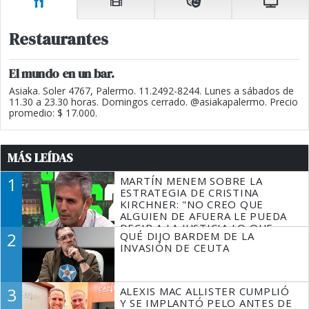
Restaurantes
El mundo en un bar.
Asiaka. Soler 4767, Palermo. 11.2492-8244. Lunes a sábados de
11.30 a 23.30 horas. Domingos cerrado. @asiakapalermo. Precio
promedio: $ 17.000.
MÁS LEÍDAS
1
MARTÍN MENEM SOBRE LA
ESTRATEGIA DE CRISTINA
KIRCHNER: "NO CREO QUE
ALGUIEN DE AFUERA LE PUEDA
DECIR A LA JUSTICIA LO QUE
2
QUÉ DIJO BARDEM DE LA
TIENE QUE HACER"
INVASIÓN DE CEUTA
3
ALEXIS MAC ALLISTER CUMPLIÓ
Y SE IMPLANTÓ PELO ANTES DE