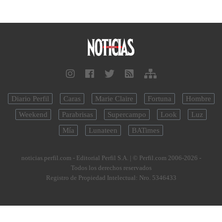
Diario Perfil
Caras
Marie Claire
Fortuna
Hombre
Weekend
Parabrisas
Supercampo
Look
Luz
Mía
Lunateen
BATimes
noticias.perfil.com - Editorial Perfil S.A.
| © Perfil.com 2006-2026 -
Todos los derechos reservados
Registro de Propiedad Intelectual: Nro. 5346433