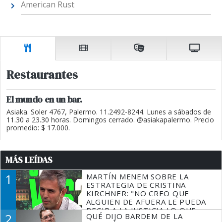
American Rust
Restaurantes
El mundo en un bar.
Asiaka. Soler 4767, Palermo. 11.2492-8244. Lunes a sábados de
11.30 a 23.30 horas. Domingos cerrado. @asiakapalermo. Precio
promedio: $ 17.000.
MÁS LEÍDAS
1
MARTÍN MENEM SOBRE LA
ESTRATEGIA DE CRISTINA
KIRCHNER: "NO CREO QUE
ALGUIEN DE AFUERA LE PUEDA
DECIR A LA JUSTICIA LO QUE
2
QUÉ DIJO BARDEM DE LA
TIENE QUE HACER"