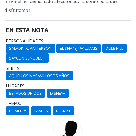
original, es demasiado aleccionadora como para que
disfrutemos.
EN ESTA NOTA
PERSONALIDADES:
SALADIN K. PATTERSON
ELISHA “EJ” WILLIAMS
DULÉ HILL
SAYCON SENGBLOH
SERIES:
AQUELLOS MARAVILLOSOS AÑOS
LUGARES:
ESTADOS UNIDOS
DISNEY+
TEMAS:
COMEDIA
FAMILIA
REMAKE