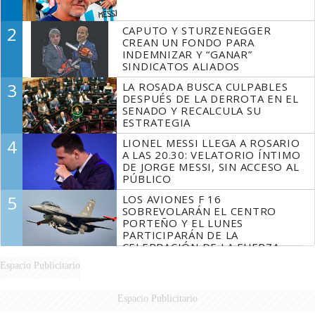
2
CAPUTO Y STURZENEGGER
CREAN UN FONDO PARA
INDEMNIZAR Y “GANAR”
SINDICATOS ALIADOS
3
LA ROSADA BUSCA CULPABLES
DESPUÉS DE LA DERROTA EN EL
SENADO Y RECALCULA SU
ESTRATEGIA
4
LIONEL MESSI LLEGA A ROSARIO
A LAS 20.30: VELATORIO ÍNTIMO
DE JORGE MESSI, SIN ACCESO AL
PÚBLICO
5
LOS AVIONES F 16
SOBREVOLARÁN EL CENTRO
PORTEÑO Y EL LUNES
PARTICIPARÁN DE LA
CELEBRACIÓN DE LA FUERZA
AÉREA
Espacio Publicitario
Espacio Publicitario