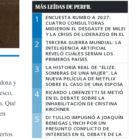
MÁS LEÍDAS DE PERFIL
1
ENCUESTA RUMBO A 2027:
CUATRO CONSULTORAS
MIDIERON EL DESGASTE DE MILEI
Y LA CRISIS DE LIDERAZGO EN EL
PERONISMO
2
TERCERA GUERRA MUNDIAL: LA
INTELIGENCIA ARTIFICIAL
REVELÓ CUÁLES SERÍAN LOS
PRIMEROS PAÍSES
LATINOAMERICANOS EN SER
3
LA HISTORIA REAL DE "ELIZE:
DERROTADOS
SOMBRAS DE UNA MUJER", LA
NUEVA PELÍCULA DE NETFLIX
odoxa y
SOBRE EL CASO DE UNA ESPOSA
QUE DESCUARTIZÓ A SU
tesco,
4
RICARDO LORENZETTI SE METIÓ
MARIDO
EN EL DEBATE SOBRE LA
da. Qué
INHABILITACIÓN DE CRISTINA
KIRCHNER
ien
5
DI TULLIO IMPUGNÓ A JOAQUÍN
BENEGAS LYNCH POR UN
PRESUNTO CONFLICTO DE
iertos
INTERESES EN EL DEBATE DE LA
LEY DE TIERRAS