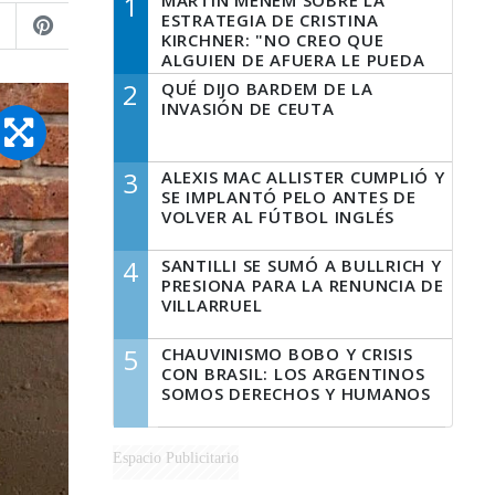
1
MARTÍN MENEM SOBRE LA
ESTRATEGIA DE CRISTINA
KIRCHNER: "NO CREO QUE
ALGUIEN DE AFUERA LE PUEDA
DECIR A LA JUSTICIA LO QUE
2
QUÉ DIJO BARDEM DE LA
TIENE QUE HACER"
INVASIÓN DE CEUTA
3
ALEXIS MAC ALLISTER CUMPLIÓ Y
SE IMPLANTÓ PELO ANTES DE
VOLVER AL FÚTBOL INGLÉS
4
SANTILLI SE SUMÓ A BULLRICH Y
PRESIONA PARA LA RENUNCIA DE
VILLARRUEL
5
CHAUVINISMO BOBO Y CRISIS
CON BRASIL: LOS ARGENTINOS
SOMOS DERECHOS Y HUMANOS
Espacio Publicitario