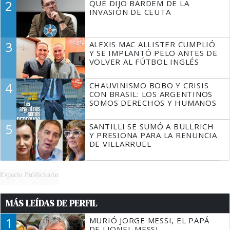
2
QUÉ DIJO BARDEM DE LA
TIENE QUE HACER"
INVASIÓN DE CEUTA
3
ALEXIS MAC ALLISTER CUMPLIÓ
Y SE IMPLANTÓ PELO ANTES DE
VOLVER AL FÚTBOL INGLÉS
4
CHAUVINISMO BOBO Y CRISIS
CON BRASIL: LOS ARGENTINOS
SOMOS DERECHOS Y HUMANOS
5
SANTILLI SE SUMÓ A BULLRICH
Y PRESIONA PARA LA RENUNCIA
DE VILLARRUEL
Espacio Publicitario
MÁS LEÍDAS DE PERFIL
1
MURIÓ JORGE MESSI, EL PAPÁ
DE LIONEL MESSI