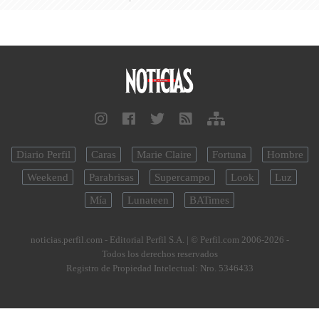
Diario Perfil
Caras
Marie Claire
Fortuna
Hombre
Weekend
Parabrisas
Supercampo
Look
Luz
Mía
Lunateen
BATimes
noticias.perfil.com - Editorial Perfil S.A.
| © Perfil.com 2006-2026 -
Todos los derechos reservados
Registro de Propiedad Intelectual: Nro. 5346433