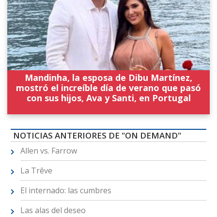
Mandinha, la esposa de Dibu Martínez,
mostró el increíble día de verano que pasó
con sus hijos, Ava y Santi, en Portugal
NOTICIAS ANTERIORES DE "ON DEMAND"
Allen vs. Farrow
La Trêve
El internado: las cumbres
Las alas del deseo