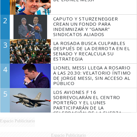
2
CAPUTO Y STURZENEGGER
CREAN UN FONDO PARA
INDEMNIZAR Y “GANAR”
SINDICATOS ALIADOS
3
LA ROSADA BUSCA CULPABLES
DESPUÉS DE LA DERROTA EN EL
SENADO Y RECALCULA SU
ESTRATEGIA
4
LIONEL MESSI LLEGA A ROSARIO
A LAS 20.30: VELATORIO ÍNTIMO
DE JORGE MESSI, SIN ACCESO AL
PÚBLICO
5
LOS AVIONES F 16
SOBREVOLARÁN EL CENTRO
PORTEÑO Y EL LUNES
PARTICIPARÁN DE LA
CELEBRACIÓN DE LA FUERZA
AÉREA
Espacio Publicitario
Espacio Publicitario