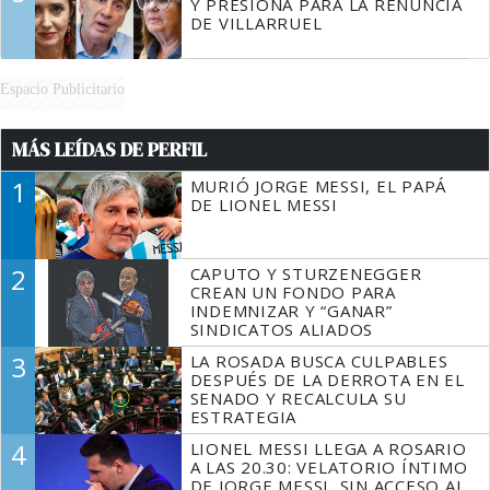
Y PRESIONA PARA LA RENUNCIA
DE VILLARRUEL
Espacio Publicitario
MÁS LEÍDAS DE PERFIL
1
MURIÓ JORGE MESSI, EL PAPÁ
DE LIONEL MESSI
2
CAPUTO Y STURZENEGGER
CREAN UN FONDO PARA
INDEMNIZAR Y “GANAR”
SINDICATOS ALIADOS
3
LA ROSADA BUSCA CULPABLES
DESPUÉS DE LA DERROTA EN EL
SENADO Y RECALCULA SU
ESTRATEGIA
4
LIONEL MESSI LLEGA A ROSARIO
A LAS 20.30: VELATORIO ÍNTIMO
DE JORGE MESSI, SIN ACCESO AL