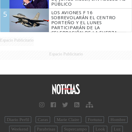
PÚBLICO
5
LOS AVIONES F 16
SOBREVOLARÁN EL CENTRO
PORTEÑO Y EL LUNES
PARTICIPARÁN DE LA
CELEBRACIÓN DE LA FUERZA
AÉREA
Espacio Publicitario
Espacio Publicitario
Diario Perfil
Caras
Marie Claire
Fortuna
Hombre
Weekend
Parabrisas
Supercampo
Look
Luz