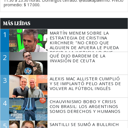
11.30 a 23.30 horas. Domingos cerrado. @asiakapalermo. Precio
promedio: $ 17.000.
MÁS LEÍDAS
1
MARTÍN MENEM SOBRE LA
ESTRATEGIA DE CRISTINA
KIRCHNER: "NO CREO QUE
ALGUIEN DE AFUERA LE PUEDA
DECIR A LA JUSTICIA LO QUE
2
QUÉ DIJO BARDEM DE LA
TIENE QUE HACER"
INVASIÓN DE CEUTA
3
ALEXIS MAC ALLISTER CUMPLIÓ
Y SE IMPLANTÓ PELO ANTES DE
VOLVER AL FÚTBOL INGLÉS
4
CHAUVINISMO BOBO Y CRISIS
CON BRASIL: LOS ARGENTINOS
SOMOS DERECHOS Y HUMANOS
5
SANTILLI SE SUMÓ A BULLRICH