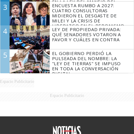
EN LA LEY DEL MANEJO DEL
3
ENCUESTA RUMBO A 2027:
FUEGO
CUATRO CONSULTORAS
MIDIERON EL DESGASTE DE
MILEI Y LA CRISIS DE
LIDERAZGO EN EL PERONISMO
4
LEY DE PROPIEDAD PRIVADA:
QUÉ SENADORES VOTARON A
FAVOR Y CUÁLES EN CONTRA
5
EL GOBIERNO PERDIÓ LA
PULSEADA DEL NOMBRE: LA
"LEY DE TIERRAS" SE IMPUSO
EN TODA LA CONVERSACIÓN
DIGITAL
Espacio Publicitario
Espacio Publicitario