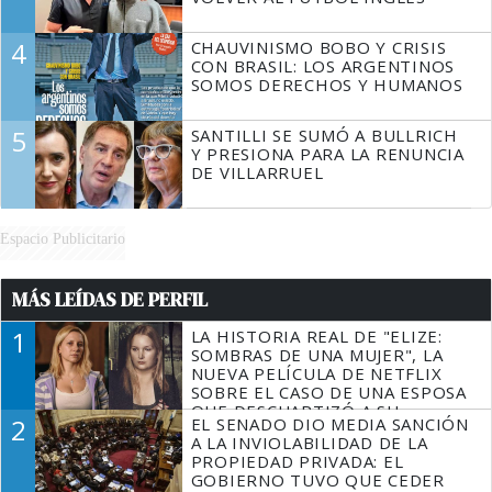
4
CHAUVINISMO BOBO Y CRISIS
CON BRASIL: LOS ARGENTINOS
SOMOS DERECHOS Y HUMANOS
5
SANTILLI SE SUMÓ A BULLRICH
Y PRESIONA PARA LA RENUNCIA
DE VILLARRUEL
Espacio Publicitario
MÁS LEÍDAS DE PERFIL
1
LA HISTORIA REAL DE "ELIZE:
SOMBRAS DE UNA MUJER", LA
NUEVA PELÍCULA DE NETFLIX
SOBRE EL CASO DE UNA ESPOSA
QUE DESCUARTIZÓ A SU
2
EL SENADO DIO MEDIA SANCIÓN
MARIDO
A LA INVIOLABILIDAD DE LA
PROPIEDAD PRIVADA: EL
GOBIERNO TUVO QUE CEDER