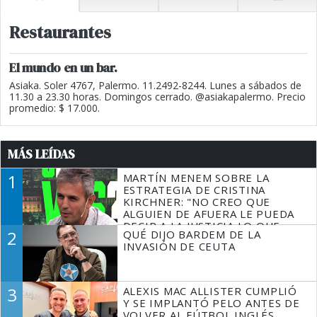
Restaurantes
El mundo en un bar.
Asiaka. Soler 4767, Palermo. 11.2492-8244. Lunes a sábados de
11.30 a 23.30 horas. Domingos cerrado. @asiakapalermo. Precio
promedio: $ 17.000.
MÁS LEÍDAS
1
MARTÍN MENEM SOBRE LA
ESTRATEGIA DE CRISTINA
KIRCHNER: "NO CREO QUE
ALGUIEN DE AFUERA LE PUEDA
DECIR A LA JUSTICIA LO QUE
2
QUÉ DIJO BARDEM DE LA
TIENE QUE HACER"
INVASIÓN DE CEUTA
3
ALEXIS MAC ALLISTER CUMPLIÓ
Y SE IMPLANTÓ PELO ANTES DE
VOLVER AL FÚTBOL INGLÉS