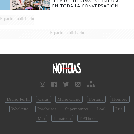
"LEY DE TIERRAS" SE IMPUSO
EN TODA LA CONVERSACIÓN
DIGITAL
Espacio Publicitario
Espacio Publicitario
Diario Perfil
Caras
Marie Claire
Fortuna
Hombre
Weekend
Parabrisas
Supercampo
Look
Luz
Mía
Lunateen
BATimes