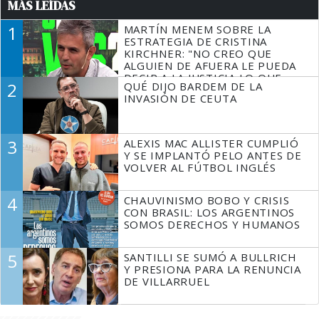
MÁS LEÍDAS
1
MARTÍN MENEM SOBRE LA
ESTRATEGIA DE CRISTINA
KIRCHNER: "NO CREO QUE
ALGUIEN DE AFUERA LE PUEDA
DECIR A LA JUSTICIA LO QUE
2
QUÉ DIJO BARDEM DE LA
TIENE QUE HACER"
INVASIÓN DE CEUTA
3
ALEXIS MAC ALLISTER CUMPLIÓ
Y SE IMPLANTÓ PELO ANTES DE
VOLVER AL FÚTBOL INGLÉS
4
CHAUVINISMO BOBO Y CRISIS
CON BRASIL: LOS ARGENTINOS
SOMOS DERECHOS Y HUMANOS
5
SANTILLI SE SUMÓ A BULLRICH
Y PRESIONA PARA LA RENUNCIA
DE VILLARRUEL