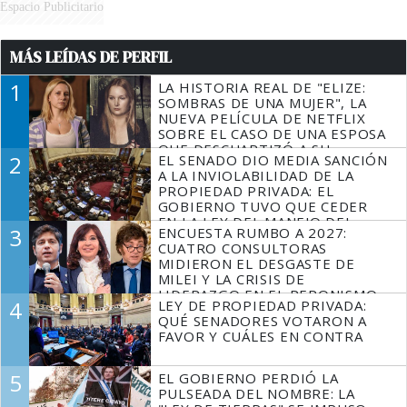
Espacio Publicitario
MÁS LEÍDAS DE PERFIL
1
LA HISTORIA REAL DE "ELIZE:
SOMBRAS DE UNA MUJER", LA
NUEVA PELÍCULA DE NETFLIX
SOBRE EL CASO DE UNA ESPOSA
QUE DESCUARTIZÓ A SU
2
EL SENADO DIO MEDIA SANCIÓN
MARIDO
A LA INVIOLABILIDAD DE LA
PROPIEDAD PRIVADA: EL
GOBIERNO TUVO QUE CEDER
EN LA LEY DEL MANEJO DEL
3
ENCUESTA RUMBO A 2027:
FUEGO
CUATRO CONSULTORAS
MIDIERON EL DESGASTE DE
MILEI Y LA CRISIS DE
LIDERAZGO EN EL PERONISMO
4
LEY DE PROPIEDAD PRIVADA:
QUÉ SENADORES VOTARON A
FAVOR Y CUÁLES EN CONTRA
5
EL GOBIERNO PERDIÓ LA
PULSEADA DEL NOMBRE: LA