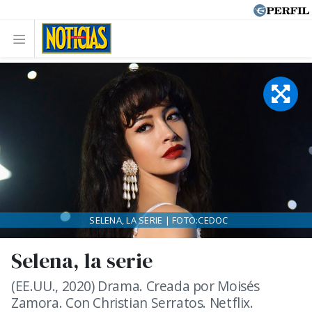
SELENA, LA SERIE | FOTO:CEDOC
Selena, la serie
(EE.UU., 2020) Drama. Creada por Moisés
Zamora. Con Christian Serratos. Netflix.