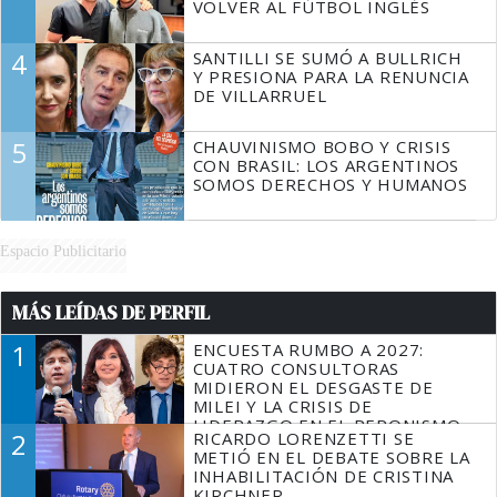
VOLVER AL FÚTBOL INGLÉS
4
SANTILLI SE SUMÓ A BULLRICH
Y PRESIONA PARA LA RENUNCIA
DE VILLARRUEL
5
CHAUVINISMO BOBO Y CRISIS
CON BRASIL: LOS ARGENTINOS
SOMOS DERECHOS Y HUMANOS
Espacio Publicitario
MÁS LEÍDAS DE PERFIL
1
ENCUESTA RUMBO A 2027:
CUATRO CONSULTORAS
MIDIERON EL DESGASTE DE
MILEI Y LA CRISIS DE
LIDERAZGO EN EL PERONISMO
2
RICARDO LORENZETTI SE
METIÓ EN EL DEBATE SOBRE LA
INHABILITACIÓN DE CRISTINA
KIRCHNER