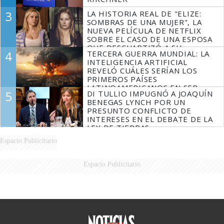
3
LA HISTORIA REAL DE "ELIZE:
SOMBRAS DE UNA MUJER", LA
NUEVA PELÍCULA DE NETFLIX
SOBRE EL CASO DE UNA ESPOSA
QUE DESCUARTIZÓ A SU
4
TERCERA GUERRA MUNDIAL: LA
MARIDO
INTELIGENCIA ARTIFICIAL
REVELÓ CUÁLES SERÍAN LOS
PRIMEROS PAÍSES
LATINOAMERICANOS EN SER
5
DI TULLIO IMPUGNÓ A JOAQUÍN
DERROTADOS
BENEGAS LYNCH POR UN
PRESUNTO CONFLICTO DE
INTERESES EN EL DEBATE DE LA
LEY DE TIERRAS
Espacio Publicitario
Espacio Publicitario