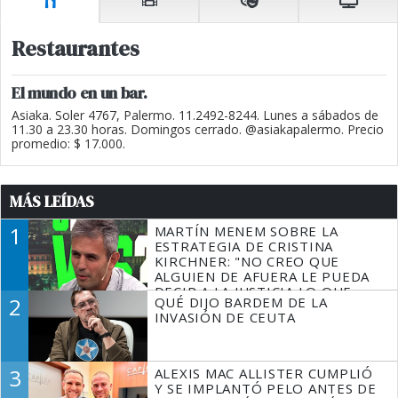
Restaurantes
El mundo en un bar.
Asiaka. Soler 4767, Palermo. 11.2492-8244. Lunes a sábados de
11.30 a 23.30 horas. Domingos cerrado. @asiakapalermo. Precio
promedio: $ 17.000.
MÁS LEÍDAS
1
MARTÍN MENEM SOBRE LA
ESTRATEGIA DE CRISTINA
KIRCHNER: "NO CREO QUE
ALGUIEN DE AFUERA LE PUEDA
DECIR A LA JUSTICIA LO QUE
2
QUÉ DIJO BARDEM DE LA
TIENE QUE HACER"
INVASIÓN DE CEUTA
3
ALEXIS MAC ALLISTER CUMPLIÓ
Y SE IMPLANTÓ PELO ANTES DE