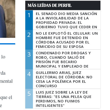
MÁS LEÍDAS DE PERFIL
1
EL SENADO DIO MEDIA SANCIÓN
A LA INVIOLABILIDAD DE LA
PROPIEDAD PRIVADA: EL
GOBIERNO TUVO QUE CEDER EN
LA LEY DEL MANEJO DEL FUEGO
2
NO LE EXPLOTÓ EL CELULAR: UN
HOMBRE FUE DETENIDO EN
CÓRDOBA ACUSADO POR EL
FEMICIDIO DE SU ESPOSA
3
CONDENADO POR DROGAS Y
 lo
ROBO, CUANDO SALIÓ DE
PRISIÓN FUE BECARIO
MUNICIPAL Y EMPLEADO DE
SENAF
rda
4
GUILLERMO ARIAS, JUEZ
ELECTORAL DE CÓRDOBA: NO
umental
CESA LA POLÉMICA POR EL
CONCURSO
5
LUIS JUEZ SOBRE LA LEY DE
 que el
TIERRAS: "ES UNA PELEA QUE
PERDIMOS, NO FUIMOS
e
INTELIGENTES"