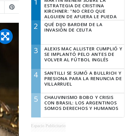
1
MARTÍN MENEM SOBRE LA
ESTRATEGIA DE CRISTINA
KIRCHNER: "NO CREO QUE
ALGUIEN DE AFUERA LE PUEDA
DECIR A LA JUSTICIA LO QUE
2
QUÉ DIJO BARDEM DE LA
TIENE QUE HACER"
INVASIÓN DE CEUTA
3
ALEXIS MAC ALLISTER CUMPLIÓ Y
SE IMPLANTÓ PELO ANTES DE
VOLVER AL FÚTBOL INGLÉS
4
SANTILLI SE SUMÓ A BULLRICH Y
PRESIONA PARA LA RENUNCIA DE
VILLARRUEL
5
CHAUVINISMO BOBO Y CRISIS
CON BRASIL: LOS ARGENTINOS
SOMOS DERECHOS Y HUMANOS
Espacio Publicitario