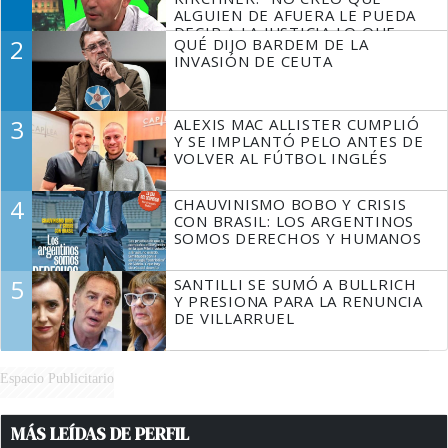
ALGUIEN DE AFUERA LE PUEDA
DECIR A LA JUSTICIA LO QUE
2
QUÉ DIJO BARDEM DE LA
TIENE QUE HACER"
INVASIÓN DE CEUTA
3
ALEXIS MAC ALLISTER CUMPLIÓ
Y SE IMPLANTÓ PELO ANTES DE
VOLVER AL FÚTBOL INGLÉS
4
CHAUVINISMO BOBO Y CRISIS
CON BRASIL: LOS ARGENTINOS
SOMOS DERECHOS Y HUMANOS
5
SANTILLI SE SUMÓ A BULLRICH
Y PRESIONA PARA LA RENUNCIA
DE VILLARRUEL
Espacio Publicitario
MÁS LEÍDAS DE PERFIL