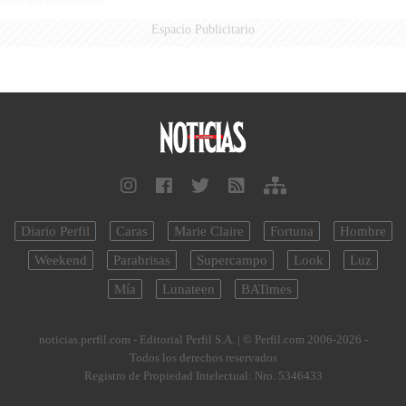
Espacio Publicitario
Diario Perfil
Caras
Marie Claire
Fortuna
Hombre
Weekend
Parabrisas
Supercampo
Look
Luz
Mía
Lunateen
BATimes
noticias.perfil.com - Editorial Perfil S.A.
| © Perfil.com 2006-2026 -
Todos los derechos reservados
Registro de Propiedad Intelectual: Nro. 5346433