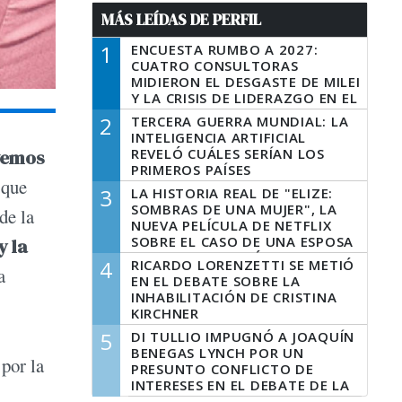
MÁS LEÍDAS DE PERFIL
1
ENCUESTA RUMBO A 2027:
CUATRO CONSULTORAS
MIDIERON EL DESGASTE DE MILEI
Y LA CRISIS DE LIDERAZGO EN EL
PERONISMO
2
TERCERA GUERRA MUNDIAL: LA
INTELIGENCIA ARTIFICIAL
REVELÓ CUÁLES SERÍAN LOS
lvemos
PRIMEROS PAÍSES
 que
LATINOAMERICANOS EN SER
3
LA HISTORIA REAL DE "ELIZE:
DERROTADOS
SOMBRAS DE UNA MUJER", LA
de la
NUEVA PELÍCULA DE NETFLIX
SOBRE EL CASO DE UNA ESPOSA
y la
QUE DESCUARTIZÓ A SU
4
RICARDO LORENZETTI SE METIÓ
a
MARIDO
EN EL DEBATE SOBRE LA
INHABILITACIÓN DE CRISTINA
KIRCHNER
5
DI TULLIO IMPUGNÓ A JOAQUÍN
BENEGAS LYNCH POR UN
por la
PRESUNTO CONFLICTO DE
INTERESES EN EL DEBATE DE LA
LEY DE TIERRAS