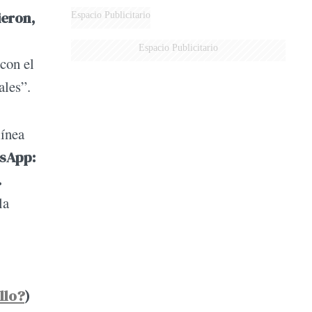
ieron,
Espacio Publicitario
Espacio Publicitario
con el
ales”.
línea
tsApp:
.
la
llo?
)