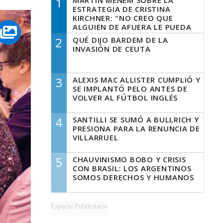
1
MARTÍN MENEM SOBRE LA
ESTRATEGIA DE CRISTINA
KIRCHNER: "NO CREO QUE
ALGUIEN DE AFUERA LE PUEDA
DECIR A LA JUSTICIA LO QUE
2
QUÉ DIJO BARDEM DE LA
TIENE QUE HACER"
INVASIÓN DE CEUTA
3
ALEXIS MAC ALLISTER CUMPLIÓ Y
SE IMPLANTÓ PELO ANTES DE
VOLVER AL FÚTBOL INGLÉS
4
SANTILLI SE SUMÓ A BULLRICH Y
PRESIONA PARA LA RENUNCIA DE
VILLARRUEL
5
CHAUVINISMO BOBO Y CRISIS
CON BRASIL: LOS ARGENTINOS
SOMOS DERECHOS Y HUMANOS
Espacio Publicitario