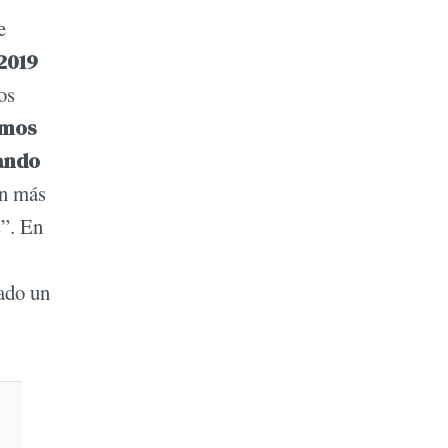
e
2019
os
emos
ando
en más
s”. En
ado un