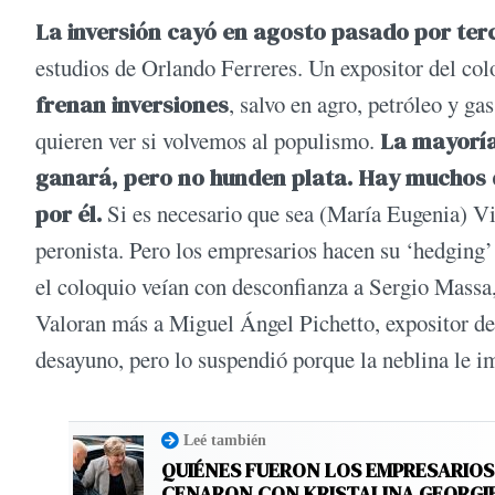
La inversión cayó en agosto pasado por ter
estudios de Orlando Ferreres. Un expositor del col
frenan inversiones
, salvo en agro, petróleo y g
quieren ver si volvemos al populismo.
La mayoría
ganará, pero no hunden plata. Hay muchos 
por él.
Si es necesario que sea (María Eugenia) Vid
peronista. Pero los empresarios hacen su ‘hedging’
el coloquio veían con desconfianza a Sergio Massa
Valoran más a Miguel Ángel Pichetto, expositor de
desayuno, pero lo suspendió porque la neblina le im
Leé también
QUIÉNES FUERON LOS EMPRESARIO
CENARON CON KRISTALINA GEORGI