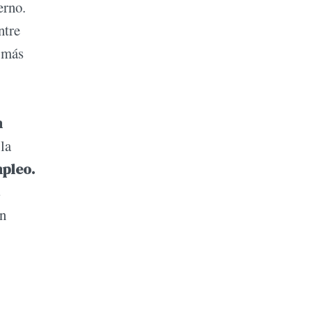
erno.
ntre
o más
n
la
mpleo.
s
en