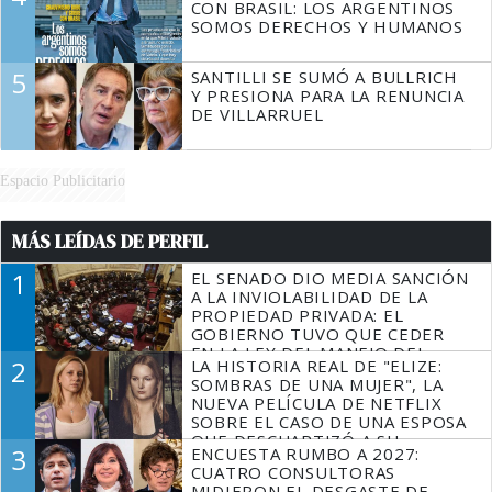
CON BRASIL: LOS ARGENTINOS
SOMOS DERECHOS Y HUMANOS
5
SANTILLI SE SUMÓ A BULLRICH
Y PRESIONA PARA LA RENUNCIA
DE VILLARRUEL
Espacio Publicitario
MÁS LEÍDAS DE PERFIL
1
EL SENADO DIO MEDIA SANCIÓN
A LA INVIOLABILIDAD DE LA
PROPIEDAD PRIVADA: EL
GOBIERNO TUVO QUE CEDER
EN LA LEY DEL MANEJO DEL
2
LA HISTORIA REAL DE "ELIZE:
FUEGO
SOMBRAS DE UNA MUJER", LA
NUEVA PELÍCULA DE NETFLIX
SOBRE EL CASO DE UNA ESPOSA
QUE DESCUARTIZÓ A SU
3
ENCUESTA RUMBO A 2027:
MARIDO
CUATRO CONSULTORAS
MIDIERON EL DESGASTE DE