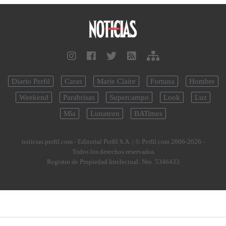
Diario Perfil
Caras
Marie Claire
Fortuna
Hombre
Weekend
Parabrisas
Supercampo
Look
Luz
Mía
Lunateen
BATimes
noticias.perfil.com - Editorial Perfil S.A.
| © Perfil.com 2006-2026 -
Todos los derechos reservados
Registro de Propiedad Intelectual: Nro. 5346433