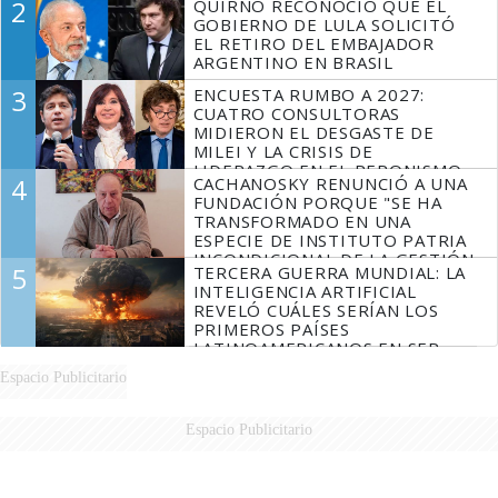
2
QUIRNO RECONOCIÓ QUE EL
GOBIERNO DE LULA SOLICITÓ
EL RETIRO DEL EMBAJADOR
ARGENTINO EN BRASIL
3
ENCUESTA RUMBO A 2027:
CUATRO CONSULTORAS
MIDIERON EL DESGASTE DE
MILEI Y LA CRISIS DE
LIDERAZGO EN EL PERONISMO
4
CACHANOSKY RENUNCIÓ A UNA
FUNDACIÓN PORQUE "SE HA
TRANSFORMADO EN UNA
ESPECIE DE INSTITUTO PATRIA
INCONDICIONAL DE LA GESTIÓN
5
TERCERA GUERRA MUNDIAL: LA
DE MILEI"
INTELIGENCIA ARTIFICIAL
REVELÓ CUÁLES SERÍAN LOS
PRIMEROS PAÍSES
LATINOAMERICANOS EN SER
DERROTADOS
Espacio Publicitario
Espacio Publicitario