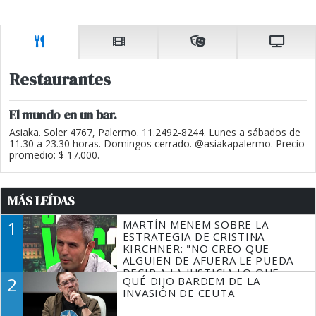
Restaurantes
El mundo en un bar.
Asiaka. Soler 4767, Palermo. 11.2492-8244. Lunes a sábados de
11.30 a 23.30 horas. Domingos cerrado. @asiakapalermo. Precio
promedio: $ 17.000.
MÁS LEÍDAS
1
MARTÍN MENEM SOBRE LA
ESTRATEGIA DE CRISTINA
KIRCHNER: "NO CREO QUE
ALGUIEN DE AFUERA LE PUEDA
DECIR A LA JUSTICIA LO QUE
2
QUÉ DIJO BARDEM DE LA
TIENE QUE HACER"
INVASIÓN DE CEUTA