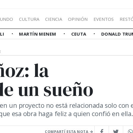
UNDO
CULTURA
CIENCIA
OPINIÓN
EVENTOS
REST
LLI
MARTÍN MENEM
CEUTA
DONALD TRU
3
oz: la
de un sueño
en un proyecto no está relacionada solo con e
ue esa obra haga feliz a quien confió en ella.
COMPARTÍ ESTA NOTA