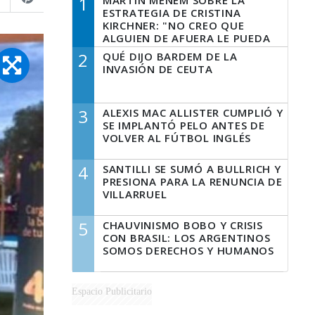
1
MARTÍN MENEM SOBRE LA
ESTRATEGIA DE CRISTINA
KIRCHNER: "NO CREO QUE
ALGUIEN DE AFUERA LE PUEDA
DECIR A LA JUSTICIA LO QUE
2
QUÉ DIJO BARDEM DE LA
TIENE QUE HACER"
INVASIÓN DE CEUTA
3
ALEXIS MAC ALLISTER CUMPLIÓ Y
SE IMPLANTÓ PELO ANTES DE
VOLVER AL FÚTBOL INGLÉS
4
SANTILLI SE SUMÓ A BULLRICH Y
PRESIONA PARA LA RENUNCIA DE
VILLARRUEL
5
CHAUVINISMO BOBO Y CRISIS
CON BRASIL: LOS ARGENTINOS
SOMOS DERECHOS Y HUMANOS
Espacio Publicitario