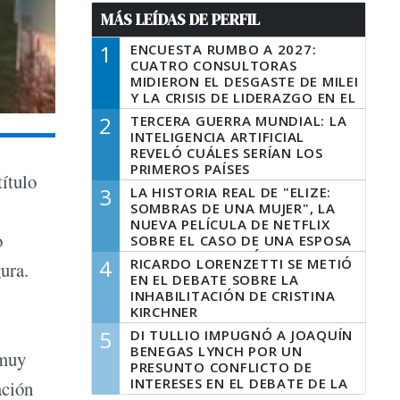
MÁS LEÍDAS DE PERFIL
1
ENCUESTA RUMBO A 2027:
CUATRO CONSULTORAS
MIDIERON EL DESGASTE DE MILEI
Y LA CRISIS DE LIDERAZGO EN EL
PERONISMO
2
TERCERA GUERRA MUNDIAL: LA
INTELIGENCIA ARTIFICIAL
REVELÓ CUÁLES SERÍAN LOS
PRIMEROS PAÍSES
ítulo
LATINOAMERICANOS EN SER
3
LA HISTORIA REAL DE "ELIZE:
DERROTADOS
SOMBRAS DE UNA MUJER", LA
NUEVA PELÍCULA DE NETFLIX
o
SOBRE EL CASO DE UNA ESPOSA
QUE DESCUARTIZÓ A SU
4
RICARDO LORENZETTI SE METIÓ
ura.
MARIDO
EN EL DEBATE SOBRE LA
INHABILITACIÓN DE CRISTINA
KIRCHNER
5
DI TULLIO IMPUGNÓ A JOAQUÍN
BENEGAS LYNCH POR UN
 muy
PRESUNTO CONFLICTO DE
INTERESES EN EL DEBATE DE LA
ación
LEY DE TIERRAS