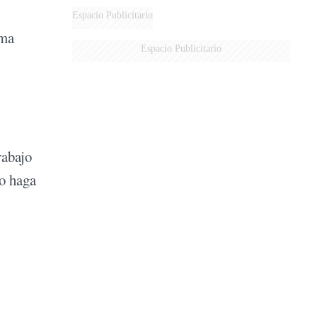
Espacio Publicitario
lma
Espacio Publicitario
rabajo
to haga