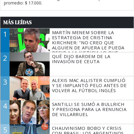
promedio: $ 17.000.
MÁS LEÍDAS
1
MARTÍN MENEM SOBRE LA
ESTRATEGIA DE CRISTINA
KIRCHNER: "NO CREO QUE
ALGUIEN DE AFUERA LE PUEDA
DECIR A LA JUSTICIA LO QUE
2
QUÉ DIJO BARDEM DE LA
TIENE QUE HACER"
INVASIÓN DE CEUTA
3
ALEXIS MAC ALLISTER CUMPLIÓ
Y SE IMPLANTÓ PELO ANTES DE
VOLVER AL FÚTBOL INGLÉS
4
SANTILLI SE SUMÓ A BULLRICH
Y PRESIONA PARA LA RENUNCIA
DE VILLARRUEL
5
CHAUVINISMO BOBO Y CRISIS
CON BRASIL: LOS ARGENTINOS