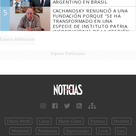
ARGENTINO EN BRASIL
5
CACHANOSKY RENUNCIÓ A UNA
FUNDACIÓN PORQUE "SE HA
TRANSFORMADO EN UNA
ESPECIE DE INSTITUTO PATRIA
INCONDICIONAL DE LA GESTIÓN
DE MILEI"
Espacio Publicitario
Espacio Publicitario
Diario Perfil
Caras
Marie Claire
Fortuna
Hombre
Weekend
Parabrisas
Supercampo
Look
Luz