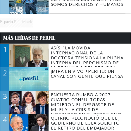
SOMOS DERECHOS Y HUMANOS
Espacio Publicitario
MÁS LEÍDAS DE PERFIL
1
ASÍS: "LA MOVIDA
INTERNACIONAL DE LA
DOCTORA TENSIONA LA PUGNA
INTERNA DEL PERONISMO DE
LA PROVINCIA DEL PECADO"
2
¡MIRÁ EN VIVO +PERFIL!: UN
CANAL CON GENTE QUE PIENSA
3
ENCUESTA RUMBO A 2027:
CUATRO CONSULTORAS
MIDIERON EL DESGASTE DE
MILEI Y LA CRISIS DE
LIDERAZGO EN EL PERONISMO
4
QUIRNO RECONOCIÓ QUE EL
GOBIERNO DE LULA SOLICITÓ
EL RETIRO DEL EMBAJADOR