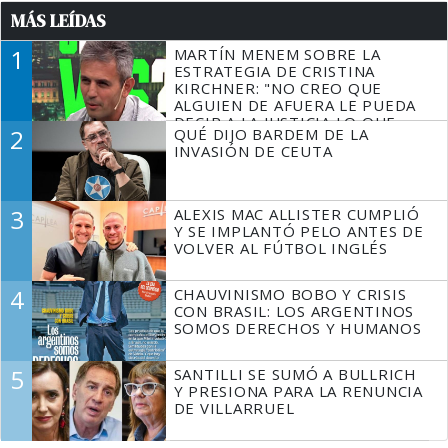
MÁS LEÍDAS
1
MARTÍN MENEM SOBRE LA
ESTRATEGIA DE CRISTINA
KIRCHNER: "NO CREO QUE
ALGUIEN DE AFUERA LE PUEDA
DECIR A LA JUSTICIA LO QUE
2
QUÉ DIJO BARDEM DE LA
TIENE QUE HACER"
INVASIÓN DE CEUTA
3
ALEXIS MAC ALLISTER CUMPLIÓ
Y SE IMPLANTÓ PELO ANTES DE
VOLVER AL FÚTBOL INGLÉS
4
CHAUVINISMO BOBO Y CRISIS
CON BRASIL: LOS ARGENTINOS
SOMOS DERECHOS Y HUMANOS
5
SANTILLI SE SUMÓ A BULLRICH
Y PRESIONA PARA LA RENUNCIA
DE VILLARRUEL