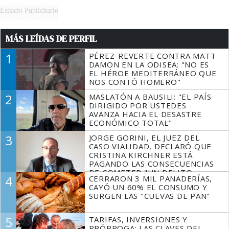
Espacio Publicitario
MÁS LEÍDAS DE PERFIL
1
PÉREZ-REVERTE CONTRA MATT
DAMON EN LA ODISEA: "NO ES
EL HÉROE MEDITERRÁNEO QUE
NOS CONTÓ HOMERO"
2
MASLATÓN A BAUSILI: "EL PAÍS
DIRIGIDO POR USTEDES
AVANZA HACIA EL DESASTRE
ECONÓMICO TOTAL"
3
JORGE GORINI, EL JUEZ DEL
CASO VIALIDAD, DECLARÓ QUE
CRISTINA KIRCHNER ESTÁ
PAGANDO LAS CONSECUENCIAS
DE COMETER "UN DELITO
4
CERRARON 3 MIL PANADERÍAS,
COMPROBADO"
CAYÓ UN 60% EL CONSUMO Y
SURGEN LAS "CUEVAS DE PAN"
5
TARIFAS, INVERSIONES Y
PRÓRROGA: LAS CLAVES DEL