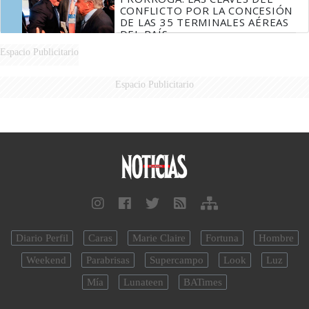
CONFLICTO POR LA CONCESIÓN
DE LAS 35 TERMINALES AÉREAS
DEL PAÍS
Espacio Publicitario
Espacio Publicitario
Diario Perfil
Caras
Marie Claire
Fortuna
Hombre
Weekend
Parabrisas
Supercampo
Look
Luz
Mía
Lunateen
BATimes