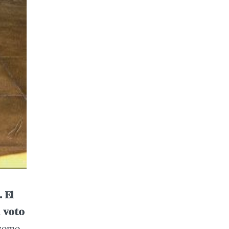
 El
l voto
–como