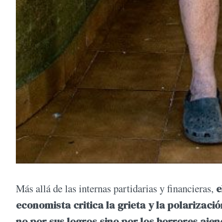
Más allá de las internas partidarias y financieras,
e
economista critica la grieta y la polarizac
no por sus logros sino por los horrores ajeno