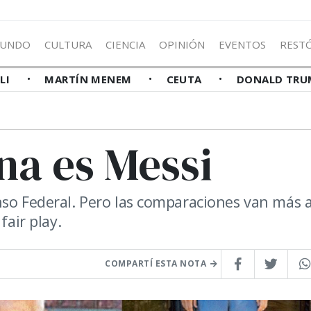
UNDO
CULTURA
CIENCIA
OPINIÓN
EVENTOS
REST
LLI
MARTÍN MENEM
CEUTA
DONALD TRU
na es Messi
nso Federal. Pero las comparaciones van más a
fair play.
COMPARTÍ ESTA NOTA