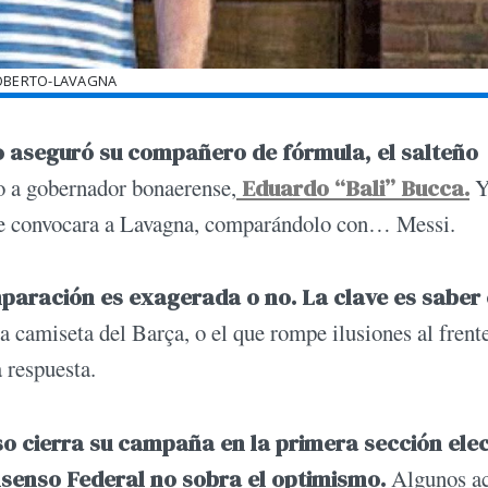
OBERTO-LAVAGNA
 aseguró su compañero de fórmula, el salteño
o a gobernador bonaerense,
Eduardo “Bali” Bucca.
Y
ue convocara a Lavagna, comparándolo con… Messi.
omparación es exagerada o no. La clave es saber
la camiseta del Barça, o el que rompe ilusiones al frente
 respuesta.
so cierra su campaña en la primera sección ele
senso Federal no sobra el optimismo.
Algunos a