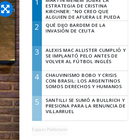
1
MARTÍN MENEM SOBRE LA
ESTRATEGIA DE CRISTINA
KIRCHNER: "NO CREO QUE
ALGUIEN DE AFUERA LE PUEDA
DECIR A LA JUSTICIA LO QUE
2
QUÉ DIJO BARDEM DE LA
TIENE QUE HACER"
INVASIÓN DE CEUTA
3
ALEXIS MAC ALLISTER CUMPLIÓ Y
SE IMPLANTÓ PELO ANTES DE
VOLVER AL FÚTBOL INGLÉS
4
CHAUVINISMO BOBO Y CRISIS
CON BRASIL: LOS ARGENTINOS
SOMOS DERECHOS Y HUMANOS
5
SANTILLI SE SUMÓ A BULLRICH Y
PRESIONA PARA LA RENUNCIA DE
VILLARRUEL
Espacio Publicitario