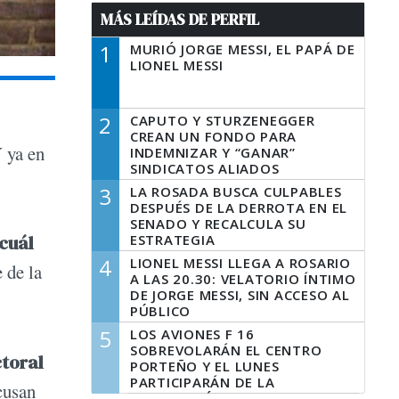
MÁS LEÍDAS DE PERFIL
1
MURIÓ JORGE MESSI, EL PAPÁ DE
LIONEL MESSI
2
CAPUTO Y STURZENEGGER
CREAN UN FONDO PARA
 ya en
INDEMNIZAR Y “GANAR”
SINDICATOS ALIADOS
3
LA ROSADA BUSCA CULPABLES
DESPUÉS DE LA DERROTA EN EL
SENADO Y RECALCULA SU
 cuál
ESTRATEGIA
4
LIONEL MESSI LLEGA A ROSARIO
 de la
A LAS 20.30: VELATORIO ÍNTIMO
DE JORGE MESSI, SIN ACCESO AL
PÚBLICO
5
LOS AVIONES F 16
SOBREVOLARÁN EL CENTRO
ctoral
PORTEÑO Y EL LUNES
PARTICIPARÁN DE LA
cusan
CELEBRACIÓN DE LA FUERZA