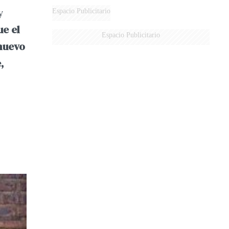
AÉREA
y
Espacio Publicitario
ue el
Espacio Publicitario
nuevo
,