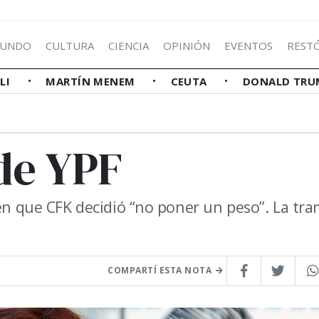
UNDO
CULTURA
CIENCIA
OPINIÓN
EVENTOS
REST
LLI
MARTÍN MENEM
CEUTA
DONALD TRU
de YPF
 en que CFK decidió “no poner un peso”. La tr
COMPARTÍ ESTA NOTA