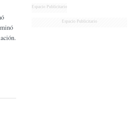
AÉREA
Espacio Publicitario
hó
Espacio Publicitario
erminó
iación.