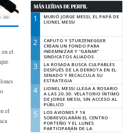
MÁS LEÍDAS DE PERFIL
1
MURIÓ JORGE MESSI, EL PAPÁ DE
LIONEL MESSI
2
CAPUTO Y STURZENEGGER
CREAN UN FONDO PARA
 en el
INDEMNIZAR Y “GANAR”
SINDICATOS ALIADOS
 que
3
LA ROSADA BUSCA CULPABLES
DESPUÉS DE LA DERROTA EN EL
SENADO Y RECALCULA SU
llones
ESTRATEGIA
4
LIONEL MESSI LLEGA A ROSARIO
no
A LAS 20.30: VELATORIO ÍNTIMO
DE JORGE MESSI, SIN ACCESO AL
PÚBLICO
n el
5
LOS AVIONES F 16
SOBREVOLARÁN EL CENTRO
aca
PORTEÑO Y EL LUNES
PARTICIPARÁN DE LA
CELEBRACIÓN DE LA FUERZA