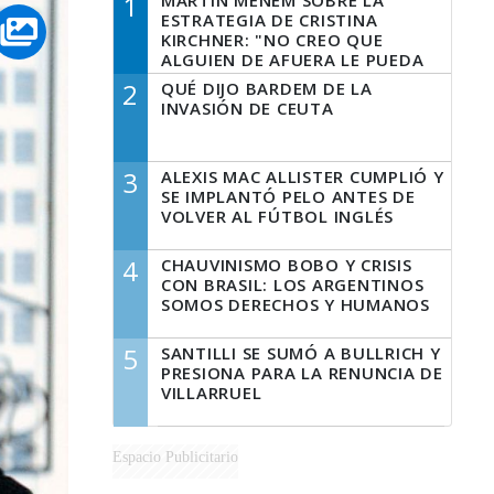
1
MARTÍN MENEM SOBRE LA
ESTRATEGIA DE CRISTINA
KIRCHNER: "NO CREO QUE
ALGUIEN DE AFUERA LE PUEDA
DECIR A LA JUSTICIA LO QUE
2
QUÉ DIJO BARDEM DE LA
TIENE QUE HACER"
INVASIÓN DE CEUTA
3
ALEXIS MAC ALLISTER CUMPLIÓ Y
SE IMPLANTÓ PELO ANTES DE
VOLVER AL FÚTBOL INGLÉS
4
CHAUVINISMO BOBO Y CRISIS
CON BRASIL: LOS ARGENTINOS
SOMOS DERECHOS Y HUMANOS
5
SANTILLI SE SUMÓ A BULLRICH Y
PRESIONA PARA LA RENUNCIA DE
VILLARRUEL
Espacio Publicitario