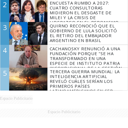
2
ENCUESTA RUMBO A 2027:
CUATRO CONSULTORAS
MIDIERON EL DESGASTE DE
MILEI Y LA CRISIS DE
LIDERAZGO EN EL PERONISMO
3
QUIRNO RECONOCIÓ QUE EL
GOBIERNO DE LULA SOLICITÓ
EL RETIRO DEL EMBAJADOR
ARGENTINO EN BRASIL
4
CACHANOSKY RENUNCIÓ A UNA
FUNDACIÓN PORQUE "SE HA
TRANSFORMADO EN UNA
ESPECIE DE INSTITUTO PATRIA
INCONDICIONAL DE LA GESTIÓN
5
TERCERA GUERRA MUNDIAL: LA
DE MILEI"
INTELIGENCIA ARTIFICIAL
REVELÓ CUÁLES SERÍAN LOS
PRIMEROS PAÍSES
LATINOAMERICANOS EN SER
DERROTADOS
Espacio Publicitario
Espacio Publicitario