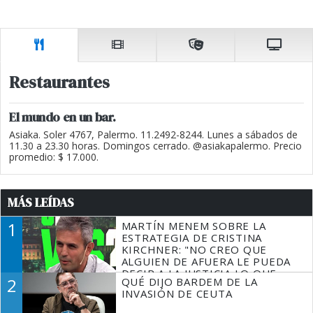
Restaurantes
El mundo en un bar.
Asiaka. Soler 4767, Palermo. 11.2492-8244. Lunes a sábados de
11.30 a 23.30 horas. Domingos cerrado. @asiakapalermo. Precio
promedio: $ 17.000.
MÁS LEÍDAS
1
MARTÍN MENEM SOBRE LA
ESTRATEGIA DE CRISTINA
KIRCHNER: "NO CREO QUE
ALGUIEN DE AFUERA LE PUEDA
DECIR A LA JUSTICIA LO QUE
2
QUÉ DIJO BARDEM DE LA
TIENE QUE HACER"
INVASIÓN DE CEUTA