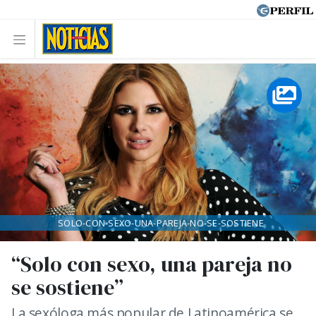
SOLO-CON-SEXO-UNA-PAREJA-NO-SE-SOSTIENE
“Solo con sexo, una pareja no
se sostiene”
La sexóloga más popular de Latinoamérica se