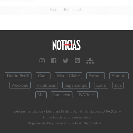
Espacio Publicitario
Diario Perfil
Caras
Marie Claire
Fortuna
Hombre
Weekend
Parabrisas
Supercampo
Look
Luz
Mía
Lunateen
BATimes
noticias.perfil.com - Editorial Perfil S.A.
| © Perfil.com 2006-2026 -
Todos los derechos reservados
Registro de Propiedad Intelectual: Nro. 5346433