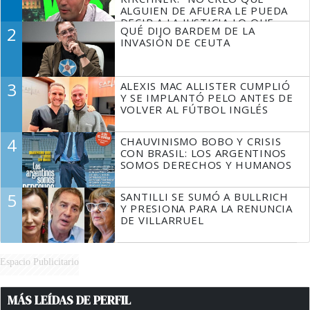
ALGUIEN DE AFUERA LE PUEDA
DECIR A LA JUSTICIA LO QUE
2
QUÉ DIJO BARDEM DE LA
TIENE QUE HACER"
INVASIÓN DE CEUTA
3
ALEXIS MAC ALLISTER CUMPLIÓ
Y SE IMPLANTÓ PELO ANTES DE
VOLVER AL FÚTBOL INGLÉS
4
CHAUVINISMO BOBO Y CRISIS
CON BRASIL: LOS ARGENTINOS
SOMOS DERECHOS Y HUMANOS
5
SANTILLI SE SUMÓ A BULLRICH
Y PRESIONA PARA LA RENUNCIA
DE VILLARRUEL
Espacio Publicitario
MÁS LEÍDAS DE PERFIL